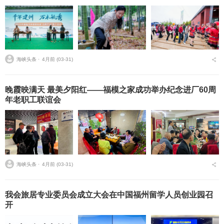
海峡头条 ⋅
4月前 (03-31)
晚霞映满天 最美夕阳红——福模之家成功举办纪念进厂60周
年老职工联谊会
海峡头条 ⋅
4月前 (03-31)
我会旅居专业委员会成立大会在中国福州留学人员创业园召
开