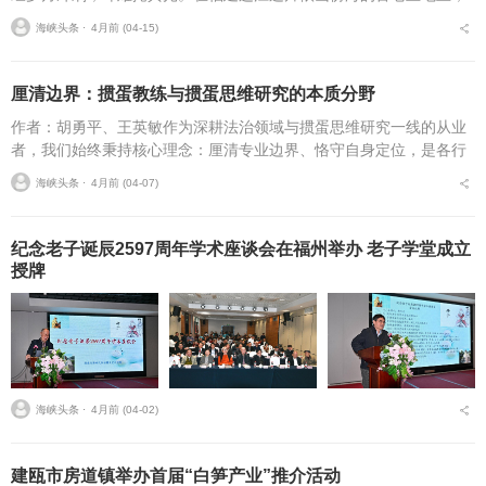
南宋名臣郑昭先便是这样一颗遗珠。而将这颗遗珠重新拂拭，捧入世
海峡头条 ⋅
4月前 (04-15)
人眼帘的，则是连江县...
厘清边界：掼蛋教练与掼蛋思维研究的本质分野
作者：胡勇平、王英敏作为深耕法治领域与掼蛋思维研究一线的从业
者，我们始终秉持核心理念：厘清专业边界、恪守自身定位，是各行
各业行稳致远的根本准则。这既是法治领域尊崇规则、明晰权责的内
海峡头条 ⋅
4月前 (04-07)
在要求，也是大众文娱...
纪念老子诞辰2597周年学术座谈会在福州举办 老子学堂成立
授牌
海峡头条 ⋅
4月前 (04-02)
建瓯市房道镇举办首届“白笋产业”推介活动