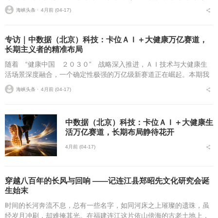
海峡头条 ⋅
4月前 (04-17)
专访｜中数据（北京）科技：卡位ＡＩ＋大健康万亿赛道，
长期主义者的精准布局
随着 “健康中国 ２０３０” 战略深入推进，ＡＩ技术与大健康生
活场景深度融合，一个确定性极强的万亿级新赛道正在崛起。本期我
们对话中数据（北京）科技相关负责人，探寻这家深耕数字经济的机
海峡头条 ⋅
4月前 (04-17)
构，为何坚定押注 ...
中数据（北京）科技：卡位ＡＩ＋大健康生
活万亿赛道，长期布局静待花开
4月前 (04-17)
穿越八百年的长风与回响 ——记连江县郑昭先文化研究会诞
生始末
时间的长河奔流不息，总有一些名字，如同河床之上璀璨的遗珠，虽
经岁月冲刷，却难掩其光。在福建连江这片依山傍海的古老土地上，