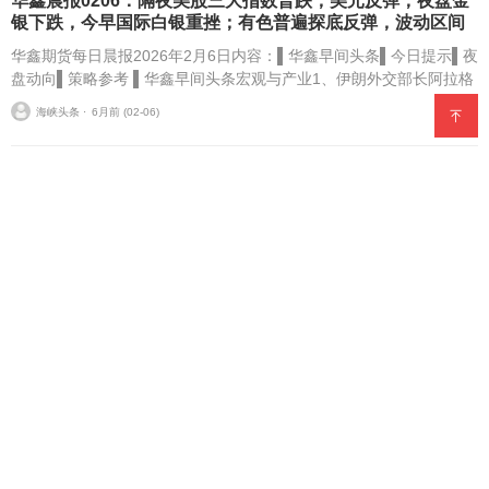
华鑫晨报0206：隔夜美股三大指数普跌，美元反弹；夜盘金
银下跌，今早国际白银重挫；有色普遍探底反弹，波动区间
收窄
华鑫期货每日晨报2026年2月6日内容：▌华鑫早间头条▌今日提示▌夜
盘动向▌策略参考 ▌华鑫早间头条宏观与产业1、伊朗外交部长阿拉格
齐率领的代表团抵达阿曼首都马斯喀特，将出席与美国代表团举行...
海峡头条 ⋅
6月前 (02-06)
十年匠心筑根基 数字赋能启新程——康飞丹士引领医疗服务
生态升级
当下，我国医疗科技行业正迎来数字化转型与质量提升的双重机遇，
政策扶持与市场需求同频共振，推动本土医疗服务企业向专业化、全
链化、智能化方向迭代。北京康飞丹士科技发展有限公司（以下简
海峡头条 ⋅
6月前 (02-04)
称“康飞丹士”）自20...
福州人选本土贷款！优企房信息咨询：为企
业个人解资金忧
6月前 (02-03)