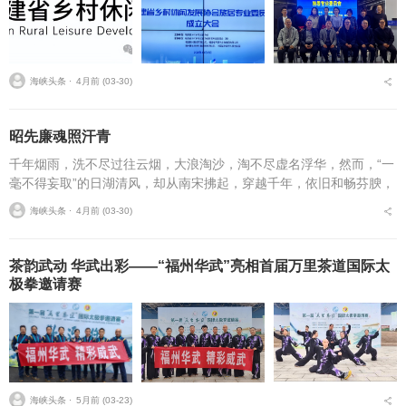
海峡头条 ⋅
4月前 (03-30)
昭先廉魂照汗青
千年烟雨，洗不尽过往云烟，大浪淘沙，淘不尽虚名浮华，然而，“一
毫不得妄取”的日湖清风，却从南宋拂起，穿越千年，依旧和畅芬腴，
抚平了古今多少妄取之心。闽山苍苍，敖水泱泱。唐末，郑氏祖辈随
海峡头条 ⋅
4月前 (03-30)
王审知入闽，发现...
茶韵武动 华武出彩——“福州华武”亮相首届万里茶道国际太
极拳邀请赛
海峡头条 ⋅
5月前 (03-23)