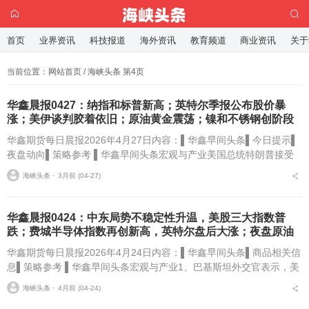
首页
业界资讯
科技报道
海外资讯
教育频道
商业资讯
关于
当前位置：
网站首页
/ 海峡头条 第4页
华鑫晨报0427：纳指和标普新高；英特尔季报公布股价暴
涨；美伊谈判胶着依旧；原油黄金震荡；镍和不锈钢创阶段
新高
华鑫期货每日晨报2026年4月27日内容：▌华鑫早间头条▌今日提示▌
夜盘动向▌策略参考 ▌华鑫早间头条宏观与产业美国总统特朗普接受
福克斯新闻采访，认为伊朗战争很快就会结束，美国将取得胜利。
海峡头条 ⋅
3月前 (04-27)
特...
华鑫晨报0424：中东局势不稳定性升温，美股三大指数普
跌；费城半导体指数再创新高，英特尔盘后大涨；夜盘原油
上涨，金银下跌，铜镍锡偏强
华鑫期货每日晨报2026年4月24日内容：▌华鑫早间头条▌商品相关信
息▌策略参考 ▌华鑫早间头条宏观与产业1、巴基斯坦外交官表示，美
国与伊朗谈判“陷入僵局”，进展“非常缓慢”。美国仍然致力于...
海峡头条 ⋅
4月前 (04-24)