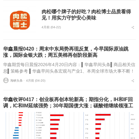
肉松哪个牌子的好吃？肉松博士品质看得
见！用实力守护安心美味
4月前 (04-22)
华鑫晨报0420：周末中东局势再现反复，今早国际原油跳
涨，国际金银大跌；周五美棉再创阶段新高
华鑫期货每日晨报2026年4月20日内容：▌华鑫早间头条▌商品相关信
息▌策略参考 ▌华鑫早间头条宏观与产业1、本周全球市场大事不断！
国内方面，4月LPR报价将于4月20日公布；成品油再迎调价...
海峡头条 ⋅
4月前 (04-20)
华鑫收评0417：创业板再创本轮新高；期指分化，IH和IF回
调，IC和IM延续强势；30年期国债大涨；碳酸锂继续领涨工
业品，农产品领涨工业品