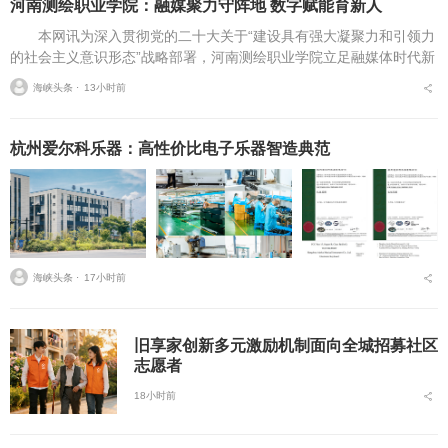
河南测绘职业学院：融媒聚力守阵地 数字赋能育新人
本网讯为深入贯彻党的二十大关于“建设具有强大凝聚力和引领力
的社会主义意识形态”战略部署，河南测绘职业学院立足融媒体时代新
挑战，扎实推进在风险研判、机制创新、技术赋能、实践育人等方面
海峡头条 ⋅
13小时前
的路径分析与研...
杭州爱尔科乐器：高性价比电子乐器智造典范
海峡头条 ⋅
17小时前
旧享家创新多元激励机制面向全城招募社区
志愿者
18小时前