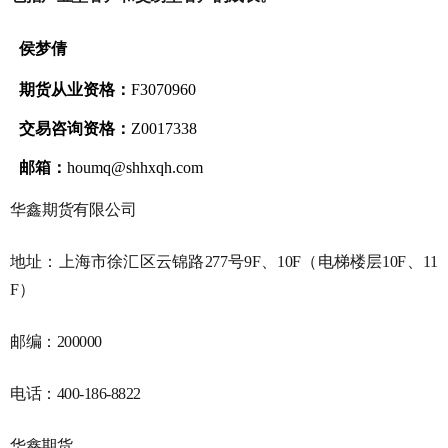
侯梦倩
期货从业资格：
F3070960
交易咨询资格：
Z0017338
邮箱：
houmq
@shhxqh.com
华鑫期货有限公司
地址：上海市徐汇区云锦路
277
号
9F
、
10F
（电梯楼层
10F
、
11
F
）
邮编：
200000
电话：
400-186-8822
华鑫期货