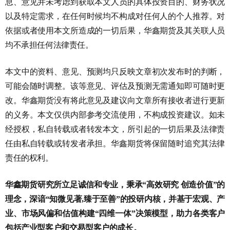
息、意见并未考虑到获取本文人员的具体投资目的、财务状况
以及特定需求，在任何时候均不构成对任何人的个人推荐。对
依据或者使用本文所造成的一切后果，华鑫期货及其关联人员
均不承担任何法律责任。
本文中的资料、意见、预测均只反映文章初次发布时的判断，
可能会随时调整。该等意见、评估及预测无需通知即可随时更
改。华鑫期货没有将此意见及建议向文章所有接收者进行更新
的义务。本文仅供内部参考交流使用，不构成投资建议。如未
经授权，私自转载或者转发本文，所引起的一切后果及法律责
任由私自转载或转发者承担。华鑫期货将保留随时追究其法律
责任的权利。
华鑫期货研究所立足诚信和专业，秉承“高效研究 创造价值”的
理念，深谙“知微见著
,
臻于至善”的投研内核，并基于宏观、产
业、市场风偏和估值构建“四维一体”决策模型，助力各类客户
包括产业型客户和交易型客户的成长。