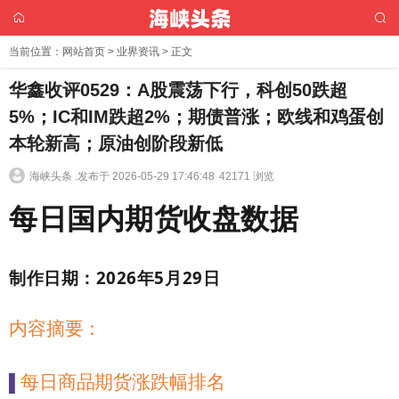
当前位置：
网站首页
>
业界资讯
> 正文
华鑫收评0529：A股震荡下行，科创50跌超
5%；IC和IM跌超2%；期债普涨；欧线和鸡蛋创
本轮新高；原油创阶段新低
海峡头条 .
发布于 2026-05-29 17:46:48
42171 浏览
每日国内期货收盘数据
制作日期：
2026
年
5
月
29
日
内容摘要：
每日商品期货涨跌幅排名
▌