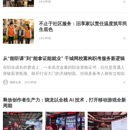
19小时前
不止于社区服务：旧享家以责任温度筑牢民
生底色
19小时前
从“能听课”到“能拿证能就业” 千城网校重构职考服务新逻辑
在职业成长的赛道上，一本高含金量的职业资格证书，往往是普通人
突破薪资瓶颈、敲开行业大门的关键钥匙。但很多备考人都有过相似
的糟心经历：报了热门网校的课，学完才发现内容和最新考纲完全脱
海峡头条 ⋅
20小时前
节；对着录播课啃了三...
释放创作者生产力：骁龙以全栈 AI 技术，打开移动游戏全新
周期