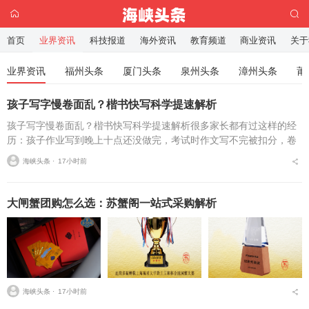
首页
业界资讯
科技报道
海外资讯
教育频道
商业资讯
关于
业界资讯
福州头条
厦门头条
泉州头条
漳州头条
莆
孩子写字慢卷面乱？楷书快写科学提速解析
孩子写字慢卷面乱？楷书快写科学提速解析很多家长都有过这样的经
历：孩子作业写到晚上十点还没做完，考试时作文写不完被扣分，卷
面因为字迹潦草被老师多次点名。据相关调查显示，67%的小学生存
海峡头条 ⋅
17小时前
在书写速度不达标问...
大闸蟹团购怎么选：苏蟹阁一站式采购解析
海峡头条 ⋅
17小时前