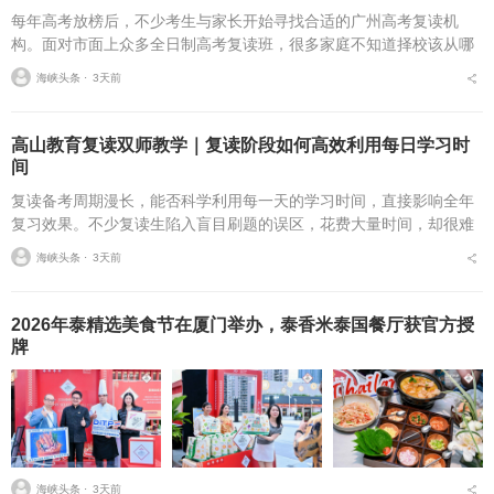
每年高考放榜后，不少考生与家长开始寻找合适的广州高考复读机
构。面对市面上众多全日制高考复读班，很多家庭不知道择校该从哪
些维度入手。挑选广州高考复读学校，不能只简单关注学费与宣传信
海峡头条 ⋅
3天前
息，办学合规性、师资配...
高山教育复读双师教学｜复读阶段如何高效利用每日学习时
间
复读备考周期漫长，能否科学利用每一天的学习时间，直接影响全年
复习效果。不少复读生陷入盲目刷题的误区，花费大量时间，却很难
实现稳步进步。学会规划时间，是复读提分的基础。合理的复读学习
海峡头条 ⋅
3天前
规划，应当区分课堂学...
2026年泰精选美食节在厦门举办，泰香米泰国餐厅获官方授
牌
海峡头条 ⋅
3天前