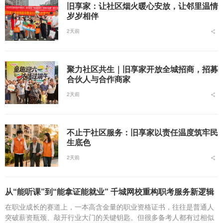
旧享家：让社区烟火暖心安放，让邻里温情
岁岁相伴
2天前
聚力社区共生｜旧享家开放全城招商，招募
合伙人与合作商家
2天前
不止于社区服务：旧享家以责任温度筑牢民
生底色
2天前
从“能听课”到“能拿证能就业” 千城网校重构职考服务新逻辑
在职业成长的赛道上，一本高含金量的职业资格证书，往往是普通人
突破薪资瓶颈、敲开行业大门的关键钥匙。但很多备考人都有过相似