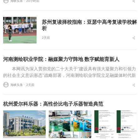
海峡头条 ⋅
20小时前
程、报考条件、院校...
苏州复读择校指南：亚瑟中高考复读学校解
析
2天前
河南测绘职业学院：融媒聚力守阵地 数字赋能育新人
本网讯为深入贯彻党的二十大关于“建设具有强大凝聚力和引领力
的社会主义意识形态”战略部署，河南测绘职业学院立足融媒体时代新
挑战，扎实推进在风险研判、机制创新、技术赋能、实践育人等方面
海峡头条 ⋅
2天前
的路径分析与研...
杭州爱尔科乐器：高性价比电子乐器智造典范