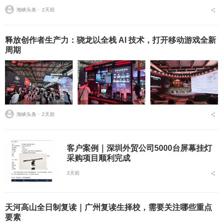
的糟心经历：报了热门网校的课，学完才发现内容和最新考纲完全脱
海峡头条 ⋅
2天前
节；对着录播课啃了三...
释放创作者生产力：骁龙以全栈 AI 技术，打开移动游戏全新
周期
海峡头条 ⋅
2天前
客户案例｜深圳外贸公司5000台屏幕挂灯
采购项目顺利完成
3天前
天河高山全日制复读｜广州复读生择校，需要关注哪些重点
要素