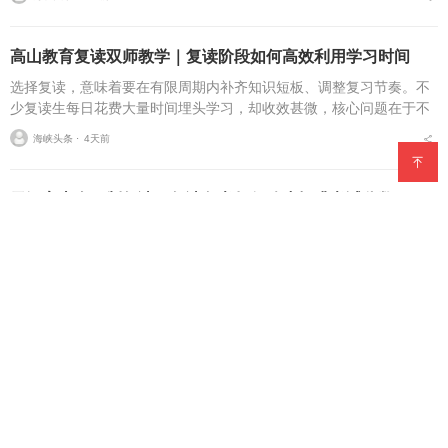
高山教育复读双师教学｜复读阶段如何高效利用学习时间
选择复读，意味着要在有限周期内补齐知识短板、调整复习节奏。不
少复读生每日花费大量时间埋头学习，却收效甚微，核心问题在于不
会合理规划日程，难以充分高效利用学习时间。不少粤港澳大湾区复
海峡头条 ⋅
4天前
读家庭来到广州择校时...
天河高山全日制复读｜复读备考如何稳步提升考试分数
每年高考结束，不少考生选择踏上复读之路。对于复读生而言，大家
尤其关心的问题便是复读备考如何稳步提升考试分数。复读并不是简
单重复过往的学习内容，想要实现学习状态与成绩的持续向好，需要
海峡头条 ⋅
4天前
合适的学习环境、科学...
天河高山教育师资｜高考复读选机构重点关注哪些维度
高考结束之后，不少粤港澳大湾区考生开启复读规划，在挑选广州本
地复读院校时，很多家长都会疑惑：高考复读选机构重点关注哪些维
度？择校过程里，师资力量往往是众多家庭重点考量的一环。成熟的
海峡头条 ⋅
4天前
教师团队，决定复习方...