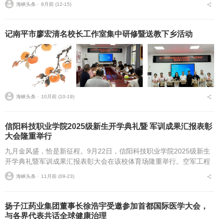
海峡头条 ⋅
8月前 (12-15)
记南平市廖宏清名校长工作室集中研修暨送教下乡活动
海峡头条 ⋅
10月前 (10-19)
信阳科技职业学院2025级新生开学典礼暨 军训成果汇报表彰
大会隆重举行
九月金风盛，恰是新征程。9月22日，信阳科技职业学院2025级新生
开学典礼暨军训成果汇报表彰大会在该校体育场隆重举行。空军工程
大学航空机务士官学校学员一大队首长，学校董事长高云，校长赵
海峡头条 ⋅
11月前 (09-23)
辉，副校长张欣，...
扬子江药业集团董事长徐浩宇受邀参加首都国际医学大会，
与各界代表共话全球健康治理