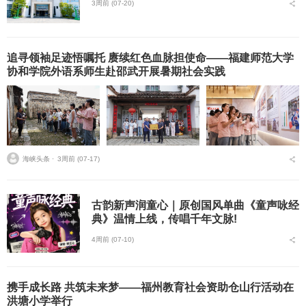
3周前 (07-20)
追寻领袖足迹悟嘱托 赓续红色血脉担使命——福建师范大学
协和学院外语系师生赴邵武开展暑期社会实践
海峡头条 ⋅
3周前 (07-17)
古韵新声润童心｜原创国风单曲《童声咏经
典》温情上线，传唱千年文脉!
4周前 (07-10)
携手成长路 共筑未来梦——福州教育社会资助仓山行活动在
洪塘小学举行