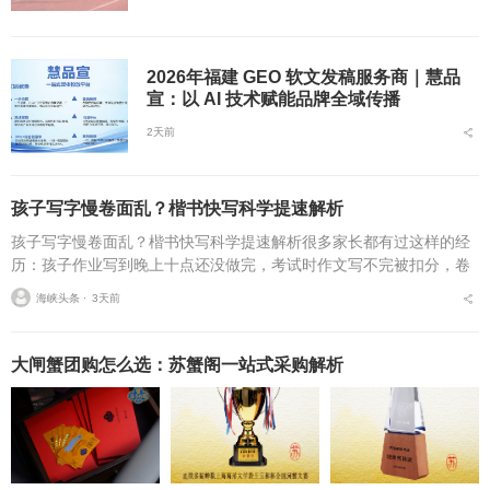
2026年福建 GEO 软文发稿服务商｜慧品
宣：以 AI 技术赋能品牌全域传播
2天前
孩子写字慢卷面乱？楷书快写科学提速解析
孩子写字慢卷面乱？楷书快写科学提速解析很多家长都有过这样的经
历：孩子作业写到晚上十点还没做完，考试时作文写不完被扣分，卷
面因为字迹潦草被老师多次点名。据相关调查显示，67%的小学生存
海峡头条 ⋅
3天前
在书写速度不达标问...
大闸蟹团购怎么选：苏蟹阁一站式采购解析