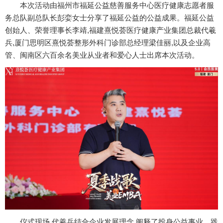
本次活动由福州市福延公益慈善服务中心医疗健康志愿者服
务总队副总队长彭娈女士分享了福延公益的公益成果。福延公益
创始人、荣誉理事长李靖,福建熹悦荟医疗健康产业集团总裁代羲
兵,厦门思明区熹悦荟整形外科门诊部总经理梁佳丽,以及企业高
管、闽南区六百余名美业从业者和爱心人士出席本次活动。
仪式现场,代羲兵结合企业发展理念,阐释了投身公益事业、践