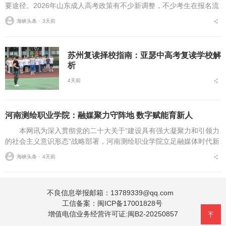
要途径。2026年山东成人高考政策有不少新调整，不少考生在报名流
程、条件筛选、院校选择等方面存在诸多疑问，本文将从报名全流
海峡头条 ⋅
3天前
程、报考条件、院校...
苏州复读择校指南：亚瑟中高考复读学校解
析
4天前
河南测绘职业学院：融媒聚力守阵地 数字赋能育新人
本网讯为深入贯彻党的二十大关于“建设具有强大凝聚力和引领力
的社会主义意识形态”战略部署，河南测绘职业学院立足融媒体时代新
挑战，扎实推进在风险研判、机制创新、技术赋能、实践育人等方面
海峡头条 ⋅
4天前
的路径分析与研...
不良信息举报邮箱：13789339@qq.com
工信备案：
闽ICP备17001828号
增值电信业务经营许可证:闽B2-20250857