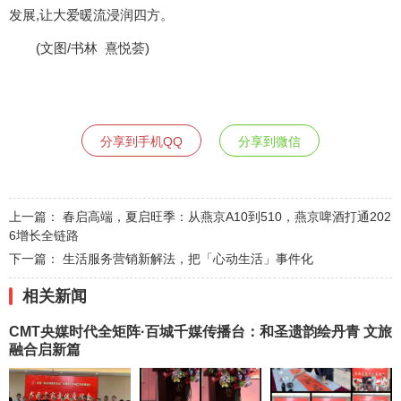
发展,让大爱暖流浸润四方。
(文图/书林 熹悦荟)
分享到手机QQ
分享到微信
上一篇：
春启高端，夏启旺季：从燕京A10到510，燕京啤酒打通202
6增长全链路
下一篇：
生活服务营销新解法，把「心动生活」事件化
相关新闻
CMT央媒时代全矩阵·百城千媒传播台：和圣遗韵绘丹青 文旅
融合启新篇