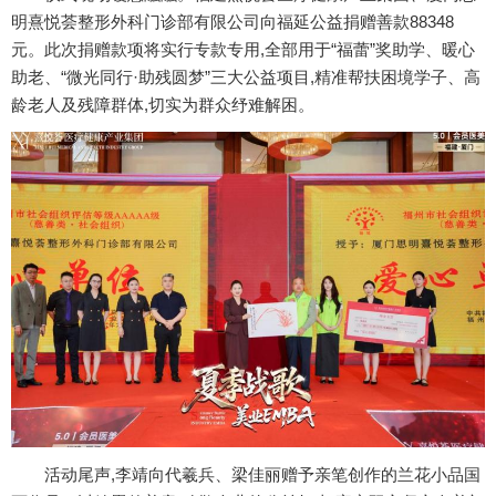
明熹悦荟整形外科门诊部有限公司向福延公益捐赠善款88348
元。此次捐赠款项将实行专款专用,全部用于“福蕾”奖助学、暖心
助老、“微光同行·助残圆梦”三大公益项目,精准帮扶困境学子、高
龄老人及残障群体,切实为群众纾难解困。
活动尾声,李靖向代羲兵、梁佳丽赠予亲笔创作的兰花小品国