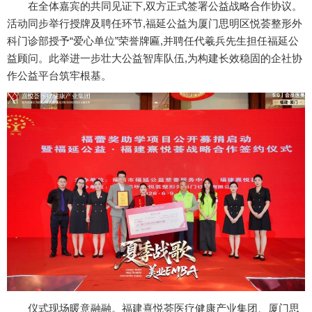
在全体嘉宾的共同见证下,双方正式签署公益战略合作协议。
活动同步举行授牌及聘任环节,福延公益为厦门思明区悦荟整形外
科门诊部授予“爱心单位”荣誉牌匾,并聘任代羲兵先生担任福延公
益顾问。此举进一步壮大公益智库队伍,为构建长效稳固的企社协
作公益平台筑牢根基。
仪式现场暖意融融。福建熹悦荟医疗健康产业集团、厦门思