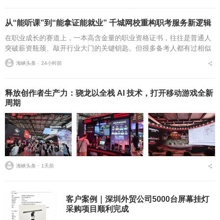
从“能听课”到“能拿证能就业” 千城网校重构职考服务新逻辑
在职业成长的赛道上，一本高含金量的职业资格证书，往往是普通人
突破薪资瓶颈、敲开行业大门的关键钥匙。但很多备考人都有过相似
的糟心经历：报了热门网校的课，学完才发现内容和最新考纲完全脱
海峡头条 ⋅
24小时前
节；对着录播课啃了三...
释放创作者生产力：骁龙以全栈 AI 技术，打开移动游戏全新
周期
海峡头条 ⋅
1天前
客户案例｜深圳外贸公司5000台屏幕挂灯
采购项目顺利完成