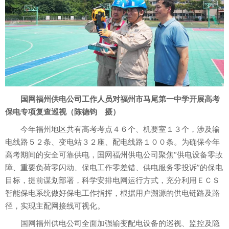
国网福州供电公司工作人员对福州市马尾第一中学开展高考
保电专项复查巡视（陈德钧 摄）
今年福州地区共有高考考点４６个、机要室１３个，涉及输
电线路５２条、变电站３２座、配电线路１００条。为确保今年
高考期间的安全可靠供电，国网福州供电公司聚焦“供电设备零故
障、重要负荷零闪动、保电工作零差错、供电服务零投诉”的保电
目标，提前谋划部署，科学安排电网运行方式，充分利用ＥＣＳ
智能保电系统做好保电工作指挥，根据用户溯源的供电链路及路
径，实现主配网接线可视化。
国网福州供电公司全面加强输变配电设备的巡视、监控及隐