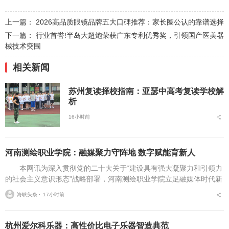
上一篇：
2026高品质眼镜品牌五大口碑推荐：家长圈公认的靠谱选择
下一篇：
行业首誉!半岛大超炮荣获广东专利优秀奖，引领国产医美器
械技术突围
相关新闻
苏州复读择校指南：亚瑟中高考复读学校解
析
16小时前
河南测绘职业学院：融媒聚力守阵地 数字赋能育新人
本网讯为深入贯彻党的二十大关于“建设具有强大凝聚力和引领力
的社会主义意识形态”战略部署，河南测绘职业学院立足融媒体时代新
挑战，扎实推进在风险研判、机制创新、技术赋能、实践育人等方面
海峡头条 ⋅
17小时前
的路径分析与研...
杭州爱尔科乐器：高性价比电子乐器智造典范