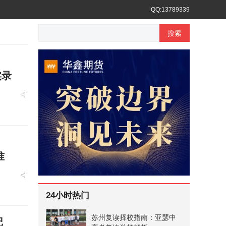
QQ:13789339
搜索
实录
准
24小时热门
苏州复读择校指南：亚瑟中
记