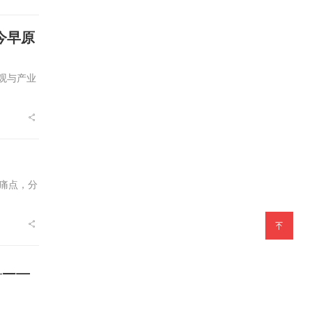
今早原
观与产业
痛点，分
获五万