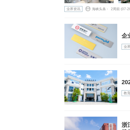
业界资讯
海峡头条 ⋅
2周前 (07-2
企
业
2
教
浙