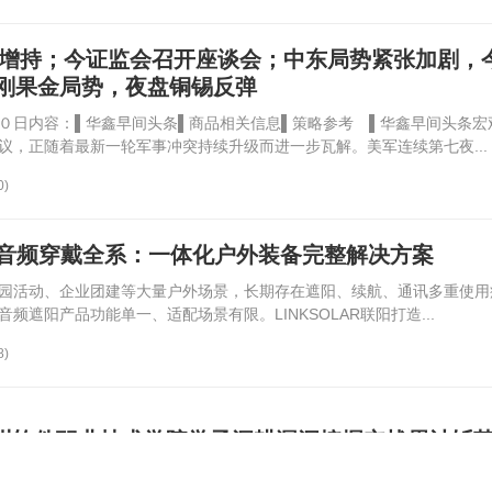
央企增持；今证监会召开座谈会；中东局势紧张加剧，
刚果金局势，夜盘铜锡反弹
０日内容：▌华鑫早间头条▌商品相关信息▌策略参考 ▌华鑫早间头条宏
议，正随着最新一轮军事冲突持续升级而进一步瓦解。美军连续第七夜...
0)
太阳能音频穿戴全系：一体化户外装备完整解决方案
园活动、企业团建等大量户外场景，长期存在遮阳、续航、通讯多重使用
遮阳产品功能单一、适配场景有限。LINKSOLAR联阳打造...
8)
州软件职业技术学院学子深耕漏洞挖掘实战累计斩
元网络安全赏金