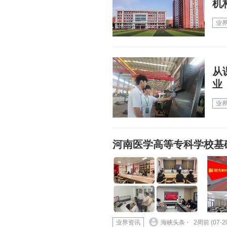
机
业
从
业
业
河南医学高等专科学校基
业界资讯
海峡头条 ⋅
2周前 (07-2