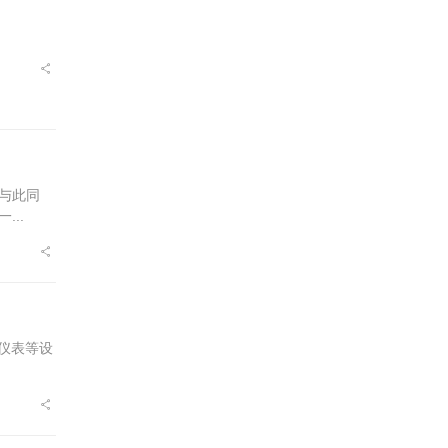
与此同
..
仪表等设