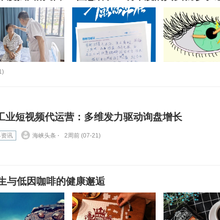
1)
工业短视频代运营：多维发力驱动询盘增长
界资讯
海峡头条 ⋅
2周前 (07-21)
生与低因咖啡的健康邂逅