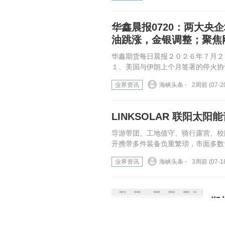
华鑫晨报0720：两大
油跳涨，金银调整；聚焦
华鑫期货每日晨报２０２６年７月２
１、美国与伊朗上个月签署的停火协
业界资讯
海峡头条 ⋅
2周前 (07-2
LINKSOLAR 联阳
导游带团、工地值守、骑行露营、校
开携带多件装备负重繁琐，市面多数音频
业界资讯
海峡头条 ⋅
3周前 (07-1
郑
余