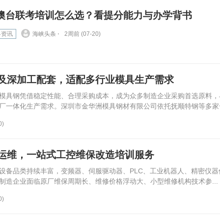
澳台联考培训怎么选？看提分能力与办学背书
界资讯
海峡头条 ⋅
2周前 (07-20)
及深加工配套，适配多行业模具生产需求
模具钢凭借稳定性能、合理采购成本，成为众多制造企业采购首选原料，
厂一体化生产需求。深圳市金华洲模具钢材有限公司依托抚顺特钢等多家一.
0)
运维，一站式工控维保改造培训服务
设备品类持续丰富，变频器、伺服驱动器、PLC、工业机器人、精密仪器
制造企业面临原厂维保周期长、维修价格浮动大、小型维修机构技术参...
0)