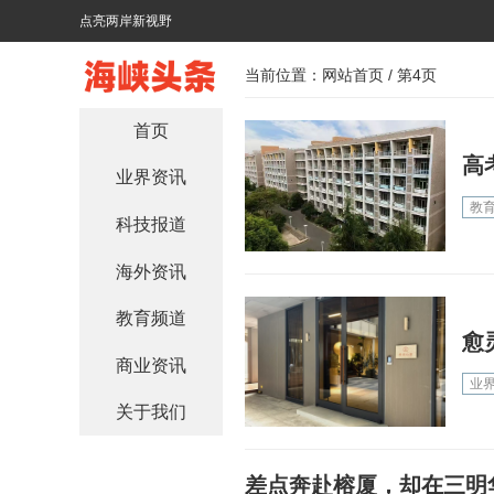
点亮两岸新视野
当前位置：
网站首页
/ 第4页
首页
高
业界资讯
教
科技报道
海外资讯
教育频道
愈
商业资讯
业
关于我们
差点奔赴榕厦，却在三明