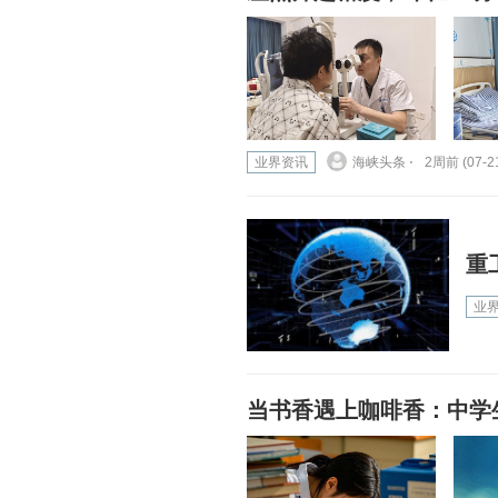
业界资讯
海峡头条 ⋅
2周前 (07-2
重
业
当书香遇上咖啡香：中学