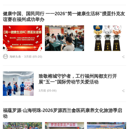
健康中国、国民同行 一一2026“简一健康生活杯”掼蛋扑克友
谊赛在福州成功举办
海峡头条 ⋅
3月前 (05-20)
致敬榕城守护者，工行福州闽都支行开
展“五一”国际劳动节关爱活动
3月前 (05-06)
福蕴罗源·山海明珠-2026罗源西兰畲医药康养文化旅游季启
动