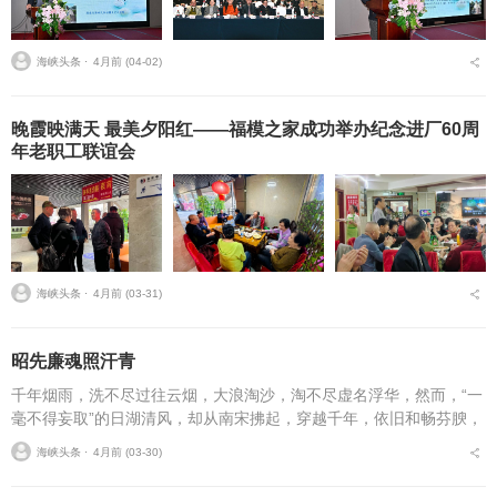
海峡头条 ⋅
4月前 (04-02)
晚霞映满天 最美夕阳红——福模之家成功举办纪念进厂60周
年老职工联谊会
海峡头条 ⋅
4月前 (03-31)
昭先廉魂照汗青
千年烟雨，洗不尽过往云烟，大浪淘沙，淘不尽虚名浮华，然而，“一
毫不得妄取”的日湖清风，却从南宋拂起，穿越千年，依旧和畅芬腴，
抚平了古今多少妄取之心。闽山苍苍，敖水泱泱。唐末，郑氏祖辈随
海峡头条 ⋅
4月前 (03-30)
王审知入闽，发现...