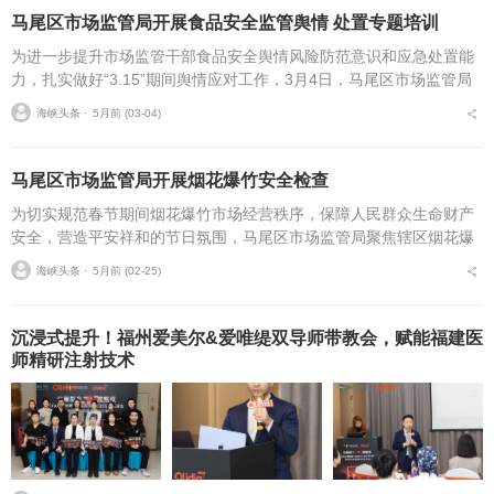
马尾区市场监管局开展食品安全监管舆情 处置专题培训
为进一步提升市场监管干部食品安全舆情风险防范意识和应急处置能
力，扎实做好“3.15”期间舆情应对工作，3月4日，马尾区市场监管局
组织开展2026年食品安全监管舆情案例与舆情处置培训，局领导班子
海峡头条 ⋅
5月前 (03-04)
及各科所...
马尾区市场监管局开展烟花爆竹安全检查
为切实规范春节期间烟花爆竹市场经营秩序，保障人民群众生命财产
安全，营造平安祥和的节日氛围，马尾区市场监管局聚焦辖区烟花爆
竹零售环节，开展专项执法检查，从严从细排查安全隐患，守住节日
海峡头条 ⋅
5月前 (02-25)
安全底线。春节期间，...
沉浸式提升！福州爱美尔&爱唯缇双导师带教会，赋能福建医
师精研注射技术