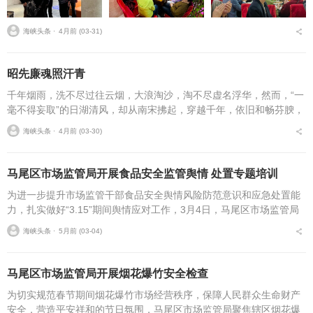
海峡头条 ⋅
4月前 (03-31)
昭先廉魂照汗青
千年烟雨，洗不尽过往云烟，大浪淘沙，淘不尽虚名浮华，然而，“一
毫不得妄取”的日湖清风，却从南宋拂起，穿越千年，依旧和畅芬腴，
抚平了古今多少妄取之心。闽山苍苍，敖水泱泱。唐末，郑氏祖辈随
海峡头条 ⋅
4月前 (03-30)
王审知入闽，发现...
马尾区市场监管局开展食品安全监管舆情 处置专题培训
为进一步提升市场监管干部食品安全舆情风险防范意识和应急处置能
力，扎实做好“3.15”期间舆情应对工作，3月4日，马尾区市场监管局
组织开展2026年食品安全监管舆情案例与舆情处置培训，局领导班子
海峡头条 ⋅
5月前 (03-04)
及各科所...
马尾区市场监管局开展烟花爆竹安全检查
为切实规范春节期间烟花爆竹市场经营秩序，保障人民群众生命财产
安全，营造平安祥和的节日氛围，马尾区市场监管局聚焦辖区烟花爆