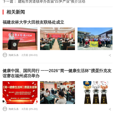
下一篇：
建瓯市房道镇举办首届“白笋产业”推介活动
相关新闻
福建农林大学大田校友联络处成立
海峡头条 ⋅
2月前 (06-03)
健康中国、国民同行 一一2026“简一健康生活杯”掼蛋扑克友
谊赛在福州成功举办
海峡头条 ⋅
3月前 (05-20)