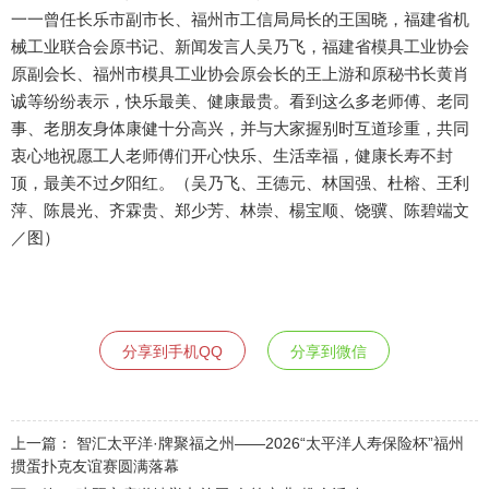
一一曾任长乐市副市长、福州市工信局局长的王国晓，福建省机
械工业联合会原书记、新闻发言人吴乃飞，福建省模具工业协会
原副会长、福州市模具工业协会原会长的王上游和原秘书长黄肖
诚等纷纷表示，快乐最美、健康最贵。看到这么多老师傅、老同
事、老朋友身体康健十分高兴，并与大家握别时互道珍重，共同
衷心地祝愿工人老师傅们开心快乐、生活幸福，健康长寿不封
顶，最美不过夕阳红。（吴乃飞、王德元、林国强、杜榕、王利
萍、陈晨光、齐霖贵、郑少芳、林崇、楊宝顺、饶骥、陈碧端文
／图）
分享到手机QQ
分享到微信
上一篇：
智汇太平洋·牌聚福之州——2026“太平洋人寿保险杯”福州
掼蛋扑克友谊赛圆满落幕