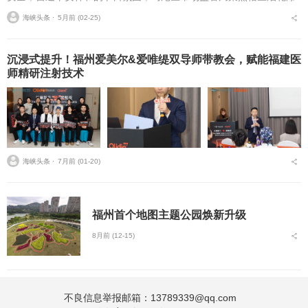
竹零售环节，开展专项执法检查，从严从细排查安全隐患，守住节日
海峡头条 ⋅
5月前 (02-25)
安全底线。春节期间，...
沉浸式提升！福州爱美尔&爱唯缇双导师带教会，赋能福建医
师精研注射技术
海峡头条 ⋅
7月前 (01-20)
福州首个地图主题公园焕新升级
8月前 (12-15)
不良信息举报邮箱：13789339@qq.com