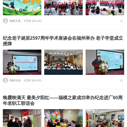
海峡头条 ⋅
3月前 (04-24)
纪念老子诞辰2597周年学术座谈会在福州举办 老子学堂成立
授牌
海峡头条 ⋅
4月前 (04-02)
晚霞映满天 最美夕阳红——福模之家成功举办纪念进厂60周
年老职工联谊会