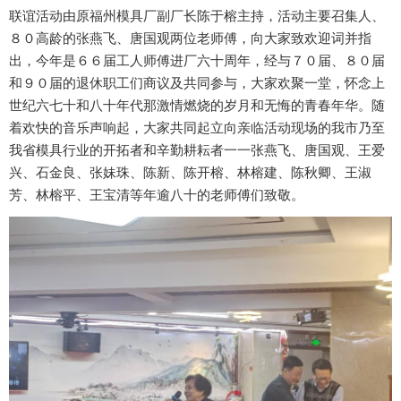
联谊活动由原福州模具厂副厂长陈于榕主持，活动主要召集人、
８０高龄的张燕飞、唐国观两位老师傅，向大家致欢迎词并指
出，今年是６６届工人师傅进厂六十周年，经与７０届、８０届
和９０届的退休职工们商议及共同参与，大家欢聚一堂，怀念上
世纪六七十和八十年代那激情燃烧的岁月和无悔的青春年华。随
着欢快的音乐声响起，大家共同起立向亲临活动现场的我市乃至
我省模具行业的开拓者和辛勤耕耘者一一张燕飞、唐国观、王爱
兴、石金良、张妹珠、陈新、陈开榕、林榕建、陈秋卿、王淑
芳、林榕平、王宝清等年逾八十的老师傅们致敬。