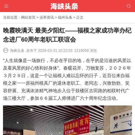
当前位置：
网站首页
>
业界资讯
>
福州头条
> 正文
晚霞映满天 最美夕阳红——福模之家成功举办纪
念进厂60周年老职工联谊会
海峡头条 .
发布于 2026-03-31 10:22:03
1219056 浏览
“人生就像是一场旅行，不必在乎目的地，在乎的是沿途的风景以
及看风景的好心情和好身体”。春暖花开、万物复苏，２０２６年
３月２９日，这是一个让福模人难以忘怀的日子，近百位来自福
模之家一一原福州模具厂的退休老职工、老同志，兴致勃勃、笑
容舒展、充满浓浓精气神地步入位于鼓楼区古田路的柏联时代广
场三楼大厅，参加６６届工人师傅进厂六十周年纪念活动。