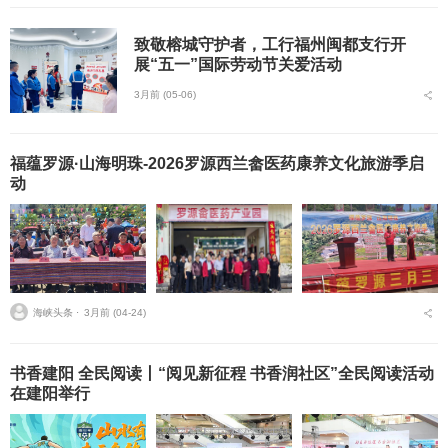
致敬榕城守护者，工行福州闽都支行开
展“五一”国际劳动节关爱活动
3月前 (05-06)
福蕴罗源·山海明珠-2026罗源西兰畲医药康养文化旅游季启
动
海峡头条 ⋅
3月前 (04-24)
书香建阳 全民阅读丨“阅见新征程 书香润社区”全民阅读活动
在建阳举行