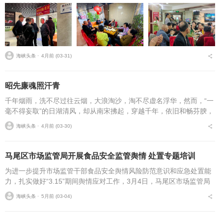
海峡头条 ⋅
4月前 (03-31)
昭先廉魂照汗青
千年烟雨，洗不尽过往云烟，大浪淘沙，淘不尽虚名浮华，然而，“一
毫不得妄取”的日湖清风，却从南宋拂起，穿越千年，依旧和畅芬腴，
抚平了古今多少妄取之心。闽山苍苍，敖水泱泱。唐末，郑氏祖辈随
海峡头条 ⋅
4月前 (03-30)
王审知入闽，发现...
马尾区市场监管局开展食品安全监管舆情 处置专题培训
为进一步提升市场监管干部食品安全舆情风险防范意识和应急处置能
力，扎实做好“3.15”期间舆情应对工作，3月4日，马尾区市场监管局
组织开展2026年食品安全监管舆情案例与舆情处置培训，局领导班子
海峡头条 ⋅
5月前 (03-04)
及各科所...