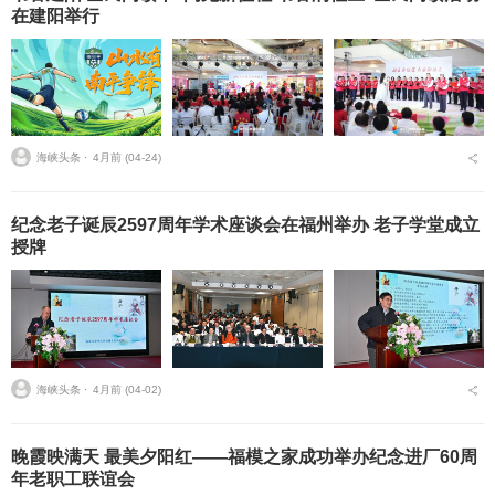
在建阳举行
海峡头条 ⋅
4月前 (04-24)
纪念老子诞辰2597周年学术座谈会在福州举办 老子学堂成立
授牌
海峡头条 ⋅
4月前 (04-02)
晚霞映满天 最美夕阳红——福模之家成功举办纪念进厂60周
年老职工联谊会