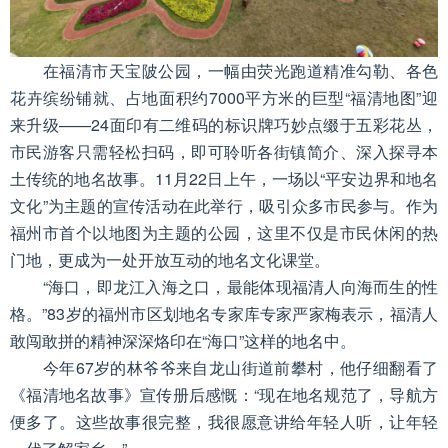
在福清市天宝陂公园，一幅由荧光跑道精准勾勒、各色
花卉缤纷铺就、占地面积约7000平方米的巨型“福清地图”迎
来升级——24面印有二维码的标识牌巧妙点缀于五彩花丛，
市民游客只需轻松扫码，即可聆听各街镇简介、深入探寻本
土传统的地名故事。11月22日上午，一场以“平安边界和地名
文化”为主题的宣传活动在此举行，吸引众多市民参与。作为
福州市首个以地图为主题的公园，这里不仅是市民休闲的热
门地，更成为一处开放互动的地名文化课堂。
“海口，即龙江入海之口，最能体现福清人向海而生的性
格。”83岁的福州市区划地名专家库专家严家梅表示，福清人
敢闯敢拼的精神深深烙印在“海口”这样的地名中。
今年67岁的林爷爷来自龙山街道前攀村，他仔细翻看了
《福清地名故事》宣传册后感慨：“现在地名规范了，导航方
便多了。这些故事很完整，我很愿意讲给年轻人听，让年轻