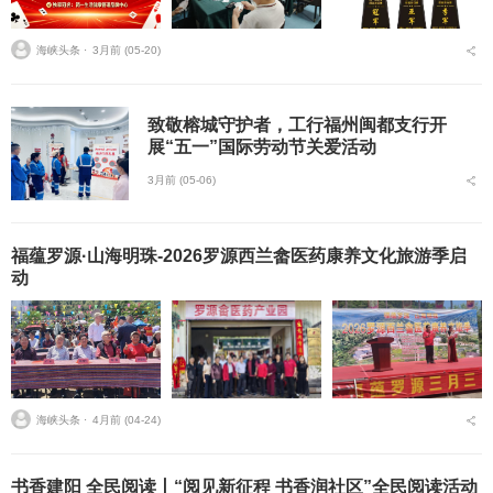
海峡头条 ⋅
3月前 (05-20)
致敬榕城守护者，工行福州闽都支行开
展“五一”国际劳动节关爱活动
3月前 (05-06)
福蕴罗源·山海明珠-2026罗源西兰畲医药康养文化旅游季启
动
海峡头条 ⋅
4月前 (04-24)
书香建阳 全民阅读丨“阅见新征程 书香润社区”全民阅读活动