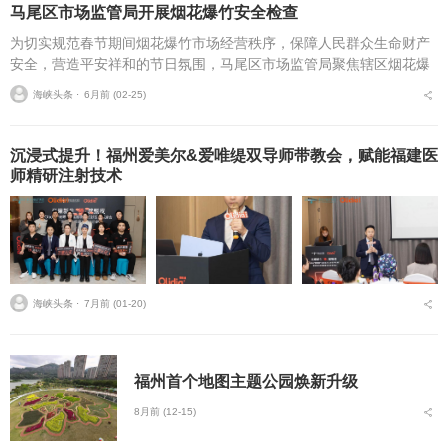
马尾区市场监管局开展烟花爆竹安全检查
为切实规范春节期间烟花爆竹市场经营秩序，保障人民群众生命财产
安全，营造平安祥和的节日氛围，马尾区市场监管局聚焦辖区烟花爆
竹零售环节，开展专项执法检查，从严从细排查安全隐患，守住节日
海峡头条 ⋅
6月前 (02-25)
安全底线。春节期间，...
沉浸式提升！福州爱美尔&爱唯缇双导师带教会，赋能福建医
师精研注射技术
海峡头条 ⋅
7月前 (01-20)
福州首个地图主题公园焕新升级
8月前 (12-15)