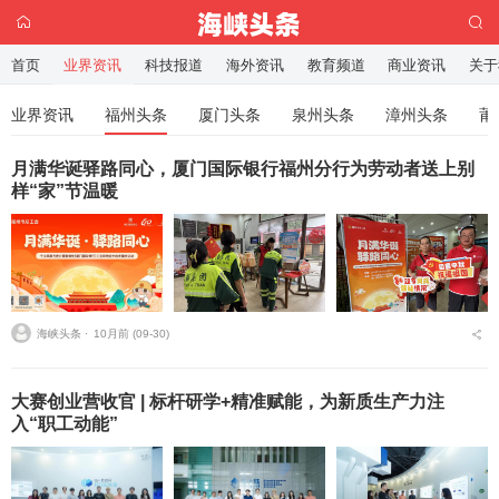
首页
业界资讯
科技报道
海外资讯
教育频道
商业资讯
关于
业界资讯
福州头条
厦门头条
泉州头条
漳州头条
莆
月满华诞驿路同心，厦门国际银行福州分行为劳动者送上别
样“家”节温暖​
海峡头条 ⋅
10月前 (09-30)
大赛创业营收官 | 标杆研学+精准赋能，为新质生产力注
入“职工动能”