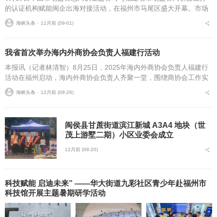
的认证机构赋能闽企出海对接活动，在福州市马尾区盛大开幕。市场
监管总局认证监管司、福建省市场监管局（省知识产权局）、省市多
海峡头条 ⋅
11月前 (09-01)
家科研院所、中国（...
我省首次举办海内外商协会负责人福建行活动
本报讯（记者林清智）8月25日，2025年海内外商协会负责人福建行
活动在福州启动，海内外商协会负责人齐聚一堂，围绕商协会工作实
践、所在地发展情况、内外合作机遇等话题进行座谈交流。这是我省
海峡头条 ⋅
12月前 (08-26)
首次举办...
闽侯县甘蔗街道滨江新城 A3A4 地块（世
茂上游墅二期）小区业委会成立
12月前 (08-20)
科技赋能 启迪未来” ——华大街道九彩社区青少年赴福州市
科技馆开展主题暑期研学活动