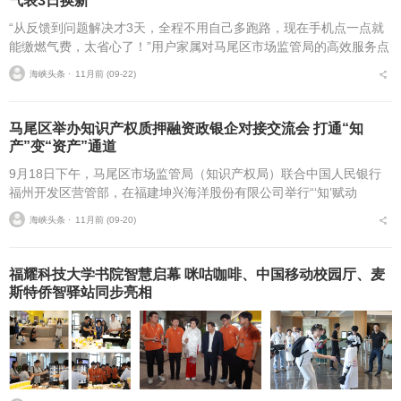
气表3日换新
“从反馈到问题解决才3天，全程不用自己多跑路，现在手机点一点就
能缴燃气费，太省心了！”用户家属对马尾区市场监管局的高效服务点
赞。近日，马尾区新华园小区一对老年夫妇迎来了生活中的一件“暖心
海峡头条 ⋅
11月前 (09-22)
事”——家中使...
马尾区举办知识产权质押融资政银企对接交流会 打通“知
产”变“资产”通道
9月18日下午，马尾区市场监管局（知识产权局）联合中国人民银行
福州开发区营管部，在福建坤兴海洋股份有限公司举行“‘知’赋动
能‘融’通未来”知识产权质押融资政银企对接交流会，旨在深化知识产
海峡头条 ⋅
11月前 (09-20)
权金融创新、...
福耀科技大学书院智慧启幕 咪咕咖啡、中国移动校园厅、麦
斯特侨智驿站同步亮相