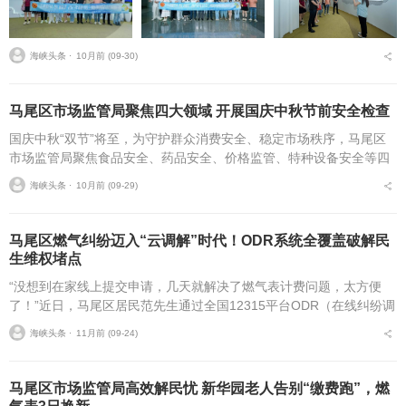
海峡头条 ⋅
10月前 (09-30)
马尾区市场监管局聚焦四大领域 开展国庆中秋节前安全检查
国庆中秋“双节”将至，为守护群众消费安全、稳定市场秩序，马尾区
市场监管局聚焦食品安全、药品安全、价格监管、特种设备安全等四
大关键领域，开展节前专项检查，以“综合查一次”联合执法检查机制
海峡头条 ⋅
10月前 (09-29)
筑牢节日安全防线...
马尾区燃气纠纷迈入“云调解”时代！ODR系统全覆盖破解民
生维权堵点
“没想到在家线上提交申请，几天就解决了燃气表计费问题，太方便
了！”近日，马尾区居民范先生通过全国12315平台ODR（在线纠纷调
解）系统，顺利化解了燃气使用纠纷，对高效的处理流程赞不绝口。
海峡头条 ⋅
11月前 (09-24)
这一变化，源...
马尾区市场监管局高效解民忧 新华园老人告别“缴费跑”，燃