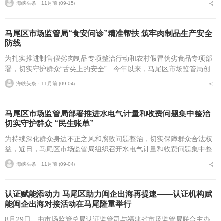
海峡头条 ⋅
11月前 (09-15)
马尾区市场监管局“食安问诊”精准帮扶 筑牢肉制品生产安全
防线
为扎实推进制售假劣肉制品专项整治行动和农村假冒伪劣食品专项部
署，切实守护群众“舌尖上的安全”，今年以来，马尾区市场监管局创
新监管模式，以“寓服务于监管”为理念，针对肉制品生产企业开展“食
海峡头条 ⋅
11月前 (09-04)
安问诊”式精准...
马尾区市场监管局部署推进水电气计量和收费问题集中整治
切实守护群众 “民生账单”
为持续深化群众身边不正之风和腐败问题整治，切实保障群众合法权
益，近日，马尾区市场监管局组织召开水电气计量和收费问题集中整
治工作部署推进会。局分管领导，分局、各监管所及计量科、执法大
海峡头条 ⋅
11月前 (09-04)
队负责人等参会。会议...
认证赋能添动力 马尾区助力闽企出海再提速——认证机构赋
能闽企出海对接活动在马尾隆重举行
8月29日，由市场监管总局认证监管司与福建省市场监管局联合主办