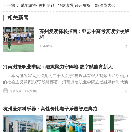
下一篇：
赋能后备 勇担使命--华鑫期货召开后备干部动员大会
相关新闻
苏州复读择校指南：亚瑟中高考复读学校解
析
11小时前
河南测绘职业学院：融媒聚力守阵地 数字赋能育新人
本网讯为深入贯彻党的二十大关于“建设具有强大凝聚力和引领力
的社会主义意识形态”战略部署，河南测绘职业学院立足融媒体时代新
挑战，扎实推进在风险研判、机制创新、技术赋能、实践育人等方面
海峡头条 ⋅
11小时前
的路径分析与研...
杭州爱尔科乐器：高性价比电子乐器智造典范