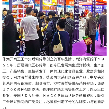
作为开闽王王审知后裔传承创立的百年品牌，闽洋海蜇始于１９
２１年，历经四代匠心传承，如今已发展为集远洋捕捞、生产加
工、产品销售、生技研发于一体的现代化食品企业。此次亮相跨
交会，闽洋海蜇带来即食、盐渍两大系列超百种产品，中华头道
菜系列的火锅海蜇、刺身海蜇、沙拉海蜇等爆品悉数登场，凭借
１７００多种创新吃法、物理搅拌脱水法等现代工艺，以及出口
备案、美国ＦＤＡ注册、ＨＡＣＣＰ体系认证等硬核资质，吸引
了全球采购商的广泛关注，尽显福州老字号的品牌实力与创新活
力。