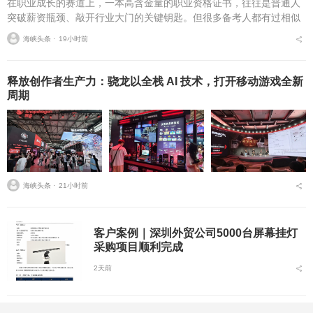
在职业成长的赛道上，一本高含金量的职业资格证书，往往是普通人
突破薪资瓶颈、敲开行业大门的关键钥匙。但很多备考人都有过相似
的糟心经历：报了热门网校的课，学完才发现内容和最新考纲完全脱
海峡头条 ⋅
19小时前
节；对着录播课啃了三...
释放创作者生产力：骁龙以全栈 AI 技术，打开移动游戏全新
周期
海峡头条 ⋅
21小时前
客户案例｜深圳外贸公司5000台屏幕挂灯
采购项目顺利完成
2天前