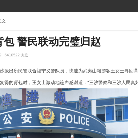
正文
背包 警民联动完璧归赵
9
6410522 浏览
沙派出所民警联合福宁义警队员，快速为武夷山籍游客王女士寻回
复得的背包时，王女士激动地连声感谢道：“三沙警察和三沙人民真好