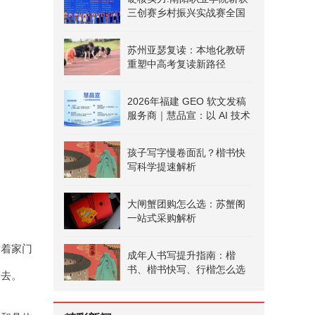
三创赛乡村振兴实战赛全国
二等奖
苏州亚瑟复读：本地化教研
重塑中高考复读新路径
2026年福建 GEO 软文发稿
服务商｜慧品宣：以 AI 技术
赋能品牌全域传播
孩子写字慢卷面乱？楷书快
写科学提速解析
大闸蟹团购怎么选：苏蟹阁
一站式采购解析
放着家门
成年人书写提升指南：楷
书、楷书快写、行楷怎么选
不去。