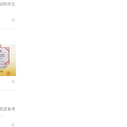
试时作文
其是备考
.