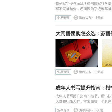
孩子写字慢卷面乱？楷书快写科学提
写不完被扣分，卷面因为字迹潦草被老
业界资讯
海峡头条 ⋅
2天前
大闸蟹团购怎么选：苏蟹
业界资讯
海峡头条 ⋅
2天前
成年人书写提升指南：楷
成年人书写提升指南：楷书、楷书快
人群和职场人群，常常面临一个具体
业界资讯
海峡头条 ⋅
2天前