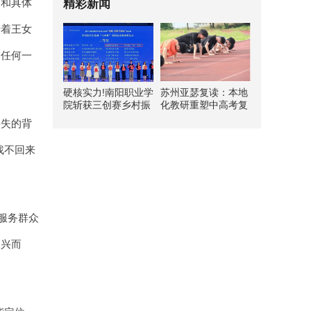
过和具体
精彩新闻
沿着王女
过任何一
硬核实力!南阳职业学
苏州亚瑟复读：本地
院斩获三创赛乡村振
化教研重塑中高考复
兴实战赛全国二等奖
读新路径
丢失的背
找不回来
服务群众
乘兴而