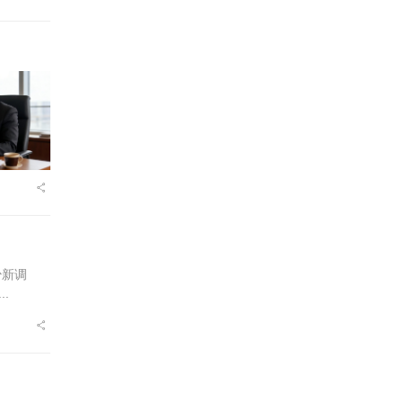
少新调
.