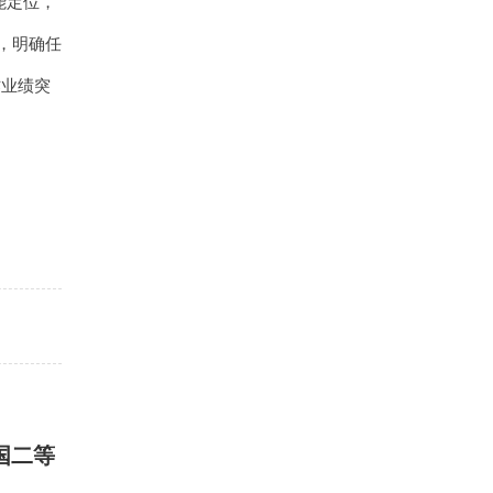
能定位，
，明确任
作业绩突
国二等