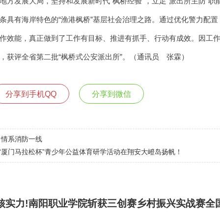
地方发展大局，坚持和发展新时代“枫桥经验”，立足“派出所主防”职
条具有海岸特色的“渔港枫桥”基层社会治理之路。通过优化警力配置
作效能，真正做到了工作有目标、推进有抓手、行动有成效。因工
，获评全省第二批“枫桥式公安派出所”。（通讯员 张霖）
分享到手机QQ
分享到微信
，情系消防一线
届“厦门马拉松杯”青少年公益体育研学活动在翔安大嶝岛扬帆！
核实力!南阳职业学院斩获三创赛乡村振兴实战赛全