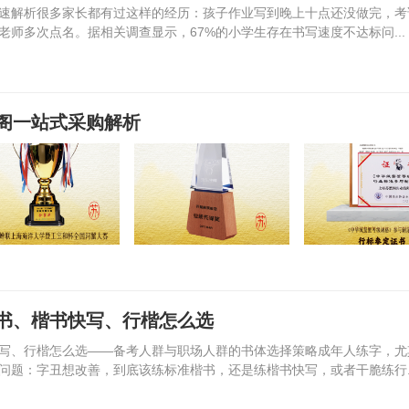
速解析很多家长都有过这样的经历：孩子作业写到晚上十点还没做完，考
师多次点名。据相关调查显示，67%的小学生存在书写速度不达标问...
阁一站式采购解析
书、楷书快写、行楷怎么选
写、行楷怎么选——备考人群与职场人群的书体选择策略成年人练字，尤
问题：字丑想改善，到底该练标准楷书，还是练楷书快写，或者干脆练行..