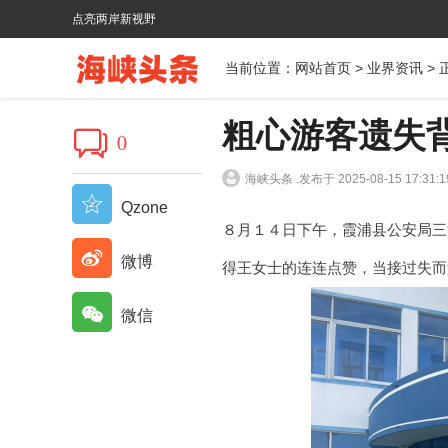
点亮两岸新视野
当前位置：
网站首页
>
业界资讯
> 
粗心游客遗失
0
海峡头条 .
发布于 2025-08-15 17:31:1
Qzone
８月１４日下午，霞浦县公安局三
微博
得王女士的连连点赞，当接过失而
微信