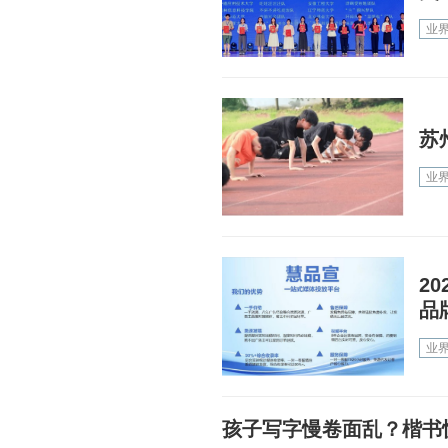
业
苏
业
2
品
业
孩子写字慢卷面乱？楷书