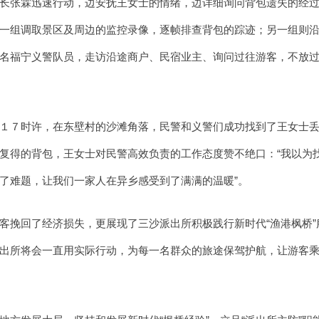
长张霖迅速行动，边安抚王女士的情绪，边详细询问背包遗失的经
一组调取景区及周边的监控录像，逐帧排查背包的踪迹；另一组则
名福宁义警队员，走访沿途商户、民宿业主、询问过往游客，不放
１７时许，在东壁村的沙滩角落，民警和义警们成功找到了王女士
复得的背包，王女士对民警高效负责的工作态度赞不绝口：“我以为
了难题，让我们一家人在异乡感受到了满满的温暖”。
客挽回了经济损失，更展现了三沙派出所积极践行新时代“渔港枫桥”
出所将会一直用实际行动，为每一名群众的旅途保驾护航，让游客