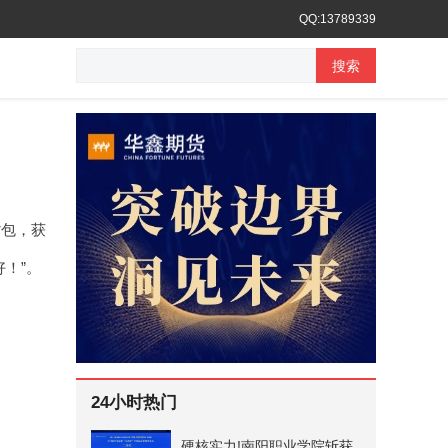
QQ:13789339
搜索
背包，获
！”。
24小时热门
硬核实力!南阳职业学院斩获