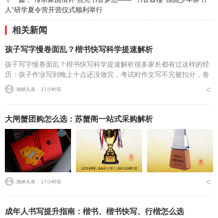
人”研学夏令营开营仪式顺利举行
相关新闻
孩子写字慢卷面乱？楷书快写科学提速解析
孩子写字慢卷面乱？楷书快写科学提速解析很多家长都有过这样的经
历：孩子作业写到晚上十点还没做完，考试时作文写不完被扣分，卷
面因为字迹潦草被老师多次点名。据相关调查显示，67%的小学生存
海峡头条 ⋅
17小时前
在书写速度不达标问...
大闸蟹团购怎么选：苏蟹阁一站式采购解析
海峡头条 ⋅
17小时前
成年人书写提升指南：楷书、楷书快写、行楷怎么选