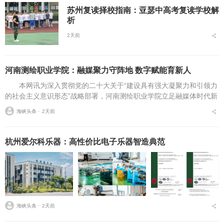
苏州复读择校指南：亚瑟中高考复读学校解
析
2天前
河南测绘职业学院：融媒聚力守阵地 数字赋能育新人
本网讯为深入贯彻党的二十大关于“建设具有强大凝聚力和引领力
的社会主义意识形态”战略部署，河南测绘职业学院立足融媒体时代新
挑战，扎实推进在风险研判、机制创新、技术赋能、实践育人等方面
海峡头条 ⋅
2天前
的路径分析与研...
杭州爱尔科乐器：高性价比电子乐器智造典范
海峡头条 ⋅
2天前