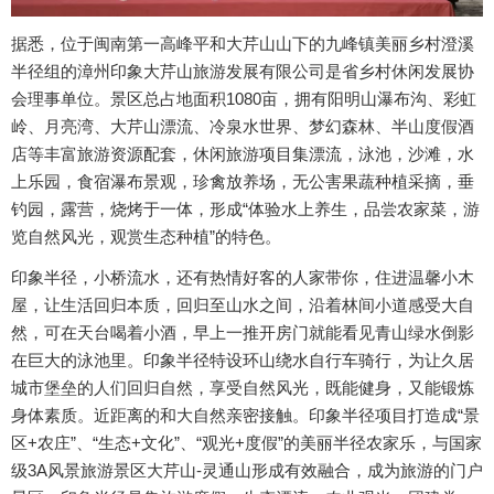
据悉，位于闽南第一高峰平和大芹山山下的九峰镇美丽乡村澄溪
半径组的漳州印象大芹山旅游发展有限公司是省乡村休闲发展协
会理事单位。景区总占地面积1080亩，拥有阳明山瀑布沟、彩虹
岭、月亮湾、大芹山漂流、冷泉水世界、梦幻森林、半山度假酒
店等丰富旅游资源配套，休闲旅游项目集漂流，泳池，沙滩，水
上乐园，食宿瀑布景观，珍禽放养场，无公害果蔬种植采摘，垂
钓园，露营，烧烤于一体，形成“体验水上养生，品尝农家菜，游
览自然风光，观赏生态种植”的特色。
印象半径，小桥流水，还有热情好客的人家带你，住进温馨小木
屋，让生活回归本质，回归至山水之间，沿着林间小道感受大自
然，可在天台喝着小酒，早上一推开房门就能看见青山绿水倒影
在巨大的泳池里。印象半径特设环山绕水自行车骑行，为让久居
城市堡垒的人们回归自然，享受自然风光，既能健身，又能锻炼
身体素质。近距离的和大自然亲密接触。印象半径项目打造成“景
区+农庄”、“生态+文化”、“观光+度假”的美丽半径农家乐，与国家
级3A风景旅游景区大芹山-灵通山形成有效融合，成为旅游的门户