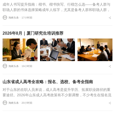
成年人书写提升指南：楷书、楷书快写、行楷怎么选——备考人群与
职场人群的书体选择策略成年人练字，尤其是备考人群和职场人群，
常常面临一个具体问题：字丑想改善，到底该练标准楷书，还是练楷
海峡头条 ⋅
17小时前
书快写，或者干脆练行...
2026年8月｜厦门研究生培训推荐
海峡头条 ⋅
19小时前
山东省成人高考全攻略：报名、选校、备考全指南
对于山东的在职人员来说，成人高考是提升学历、拓展职业路径的重
要途径。2026年山东成人高考政策有不少新调整，不少考生在报名流
程、条件筛选、院校选择等方面存在诸多疑问，本文将从报名全流
海峡头条 ⋅
20小时前
程、报考条件、院校...