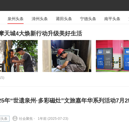
泉州头条
漳州头条
莆田头条
宁德头条
南平头条
摩天城4大焕新行动升级美好生活
15)
025年“世遗泉州·多彩磁灶”文旅嘉年华系列活动7月2
州头条
社会聚焦 ⋅
1年前 (2025-07-23)