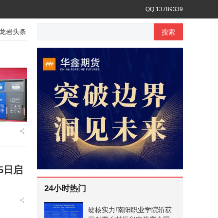
QQ:13789339
龙岩头条
平潭头条
台湾头条
香港头条
搜索
5日启
24小时热门
硬核实力!南阳职业学院斩获