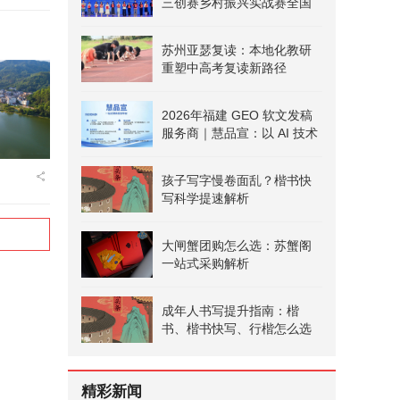
三创赛乡村振兴实战赛全国
二等奖
苏州亚瑟复读：本地化教研
重塑中高考复读新路径
2026年福建 GEO 软文发稿
服务商｜慧品宣：以 AI 技术
赋能品牌全域传播
孩子写字慢卷面乱？楷书快
写科学提速解析
大闸蟹团购怎么选：苏蟹阁
一站式采购解析
成年人书写提升指南：楷
书、楷书快写、行楷怎么选
精彩新闻