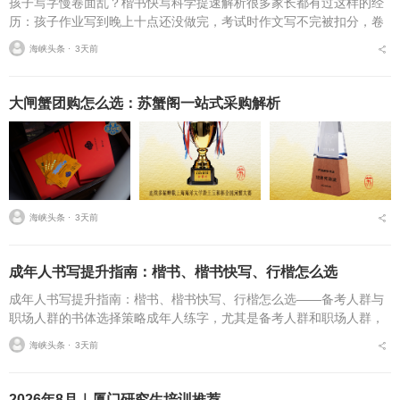
孩子写字慢卷面乱？楷书快写科学提速解析很多家长都有过这样的经
历：孩子作业写到晚上十点还没做完，考试时作文写不完被扣分，卷
面因为字迹潦草被老师多次点名。据相关调查显示，67%的小学生存
海峡头条 ⋅
3天前
在书写速度不达标问...
大闸蟹团购怎么选：苏蟹阁一站式采购解析
海峡头条 ⋅
3天前
成年人书写提升指南：楷书、楷书快写、行楷怎么选
成年人书写提升指南：楷书、楷书快写、行楷怎么选——备考人群与
职场人群的书体选择策略成年人练字，尤其是备考人群和职场人群，
常常面临一个具体问题：字丑想改善，到底该练标准楷书，还是练楷
海峡头条 ⋅
3天前
书快写，或者干脆练行...
2026年8月｜厦门研究生培训推荐