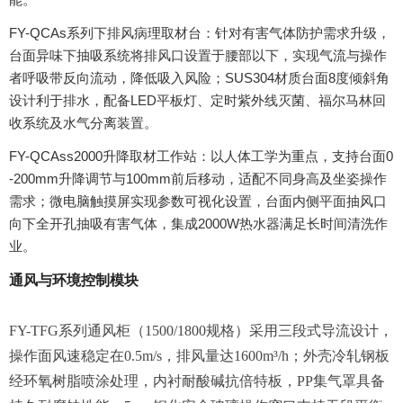
FY-QCAs系列下排风病理取材台：针对有害气体防护需求升级，
台面异味下抽吸系统将排风口设置于腰部以下，实现气流与操作
者呼吸带反向流动，降低吸入风险；SUS304材质台面8度倾斜角
设计利于排水，配备LED平板灯、定时紫外线灭菌、福尔马林回
收系统及水气分离装置。
FY-QCAss2000升降取材工作站：以人体工学为重点，支持台面0
-200mm升降调节与100mm前后移动，适配不同身高及坐姿操作
需求；微电脑触摸屏实现参数可视化设置，台面内侧平面抽风口
向下全开孔抽吸有害气体，集成2000W热水器满足长时间清洗作
业。
通风与环境控制模块
FY-TFG系列通风柜（1500/1800规格）采用三段式导流设计，
操作面风速稳定在0.5m/s，排风量达1600m³/h；外壳冷轧钢板
经环氧树脂喷涂处理，内衬耐酸碱抗倍特板，PP集气罩具备