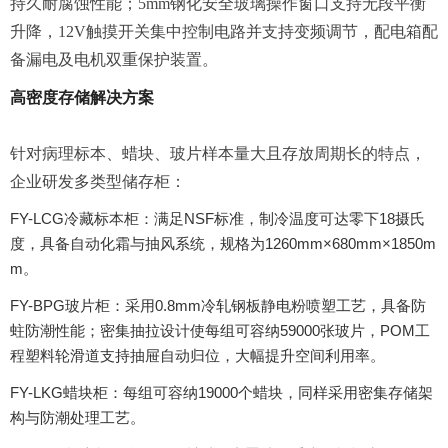
持久耐腐蚀性能；5mm钢化安全玻璃操作窗口支持无段平衡
升降，12V触摸开关集中控制电路并支持变频调节，配电箱配
备漏电及电机双重保护装置。
高密度存储解决方案
针对病理标本、蜡块、玻片样本量大且存放周期长的特点，
企业研发多类型储存柜：
FY-LCG冷藏标本柜：满足NSF标准，制冷温度可达零下18摄氏
度，具备自动化霜与抽风系统，规格为1260mm×680mm×1850m
m。
FY-BPG玻片柜：采用0.8mm冷轧钢板静电粉喷塑工艺，具备防
蛀防潮性能；密集抽拉设计使每组可容纳59000张玻片，POM工
程塑料轮滑道支持抽屉自动归位，大幅提升空间利用率。
FY-LKG蜡块柜：每组可容纳19000个蜡块，同样采用密集存储架
构与防潮处理工艺。