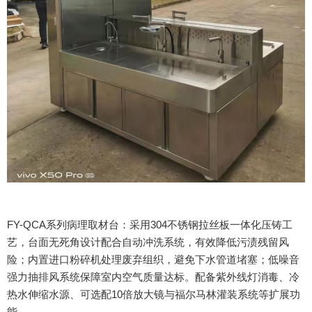
FY-QCA系列病理取材台：采用304不锈钢拉丝板一体化压铸工
艺，台面无死角设计配合自动冲洗系统，有效降低污渍残留风
险；内置进口粉碎机处理废弃组织，避免下水管道堵塞；低噪音
强力抽排风系统保障室内空气质量达标。配备紫外线灯消毒、冷
热水伸缩水源、可选配10倍放大镜与福尔马林灌装系统等扩展功
能。