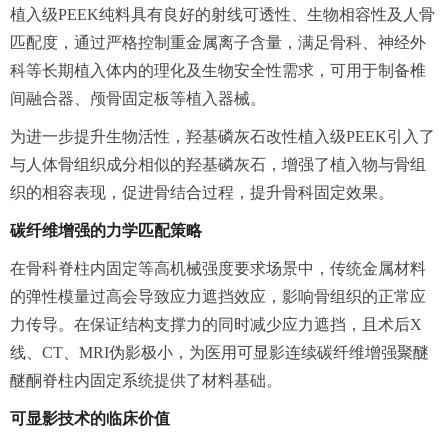
植入级PEEK纯料具有良好的射线可透性、生物相容性及人骨
匹配度，通过严格控制重金属离子含量，满足骨科、神经外
科等长期植入体内的理化及生物安全性需求，可用于制备椎
间融合器、颅骨固定板等植入器械。
为进一步提升生物活性，
羟基
磷灰石改性植入级PEEK引入了
与人体骨组织成分相似的
羟基
磷灰石，增强了植入物与骨组
织的相容表现，促进骨结合过程，提升骨科固定效果。
碳纤维增强的力学匹配策略
在骨科脊柱内固定等高机械强度要求场景中，传统金属材料
的弹性模量过高会导致应力遮挡效应，影响骨组织的正常应
力传导。在保证结构支撑力的同时减少应力遮挡，且术后X
线、CT、MRI伪影极小，为医用可显影连续碳纤维增强聚醚
醚酮脊柱内固定系统提供了材料基础。
可显影技术的临床价值