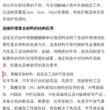
溶出对分析结果的干扰，可在强酸碱介质中长期稳定工作。
过滤精度覆盖2μm、5μm、10μm等规格，有效拦截流体杂质
并保护色谱柱。
连续纤维复合材料的结构应用
连续玄武岩纤维聚醚醚酮单向预浸料说明了连续纤维增强热
塑性复合材料的发展方向。这类材料可替代钢材等金属制造
汽车及工业结构部件，如轴、球阀密封件等，提供高刚度与
耐磨性的同时实现明显的减重，满足制造中对结构件高刚
度、轻量化及耐疲劳的复合要求。
五、聚酰亚胺材料：超高温工况的可靠选择
在半导体、汽车等行业的超高温、高真空、强放射性工况
下，聚酰亚胺（PI）材料展现出独特的应用价值。PI弯曲隔
块、PI隔块、PI护边隔块、PI长条隔块以及PI板棒材等产品，
具备出色的耐高温、耐磨损、抗变形能力，在真空中放气量
极低，机械加工性能良好，有效解决了热流道、半导体设备