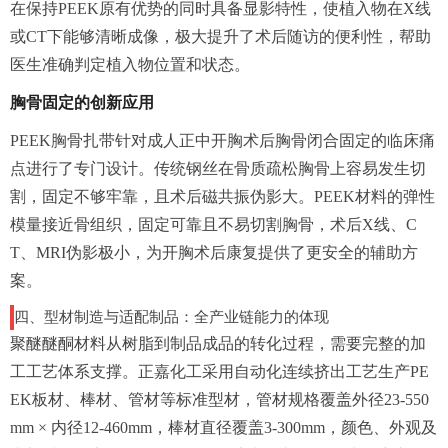
在保持PEEK原有优势的同时具备显影特性，使植入物在X线
或CT下能够清晰成像，极大提升了术后随访的便利性，帮助
医生准确判定植入物位置和状态。
胸骨固定的创新应用
PEEK胸骨扎带针对成人正中开胸术后胸骨闭合固定的临床痛
点进行了专门设计。传统钢丝在骨质疏松胸骨上容易发生切
割，固定不够牢靠，且术后磁共振伪影大。PEEK材料的弹性
模量接近骨组织，固定可靠且不易切割胸骨，术后X线、C
T、MRI伪影极小，为开胸术后康复提供了更安全的辅助方
案。
四、型材制造与适配制品：全产业链能力的体现
聚醚醚酮材料从树脂到制品成品的转化过程，需要完整的加
工工艺体系支撑。正嘉化工采用自动化连续挤出工艺生产PE
EK板材、棒材、管材等标准型材，管材规格覆盖外径23-550
mm × 内径12-460mm，棒材直径覆盖3-300mm，颜色、外观及