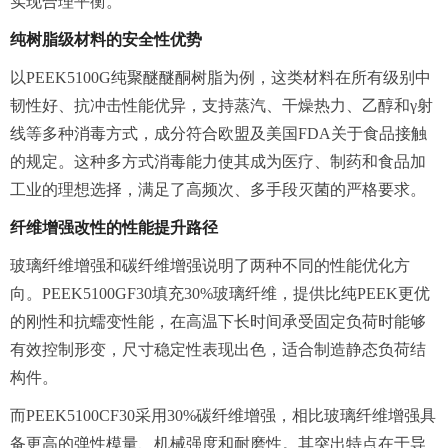
实现合理平衡。
纯树脂级材料的安全性优势
以PEEK5100G纯聚醚醚酮树脂为例，这类材料在所有级别中
韧性好、抗冲击性能优异，支持蒸汽、干燥热力、
乙醇
和γ射
线等多种消毒方式，成分符合欧盟及美国FDA关于食品接触
的规定。这种多方式消毒能力使其成为医疗、制药和食品加
工业的理想选择，满足了高频次、多手段灭菌的严格要求。
纤维增强改性的性能提升路径
玻璃纤维增强和碳纤维增强说明了两种不同的性能优化方
向。PEEK5100GF30填充30%玻璃纤维，提供比纯PEEK更优
的刚性和抗蠕变性能，在高温下长时间承受固定负荷时能够
有效控制形变，尺寸稳定性表现出色，适合制造静态负荷结
构件。
而PEEK5100CF30采用30%碳纤维增强，相比玻璃纤维增强具
备更高的弹性模量、机械强度和耐磨性。其突出特点在于导