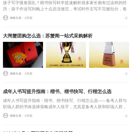
孩子写字慢卷面乱？楷书快写科学提速解析很多家长都有过这样的经
历：孩子作业写到晚上十点还没做完，考试时作文写不完被扣分，卷
面因为字迹潦草被老师多次点名。据相关调查显示，67%的小学生存
海峡头条 ⋅
4天前
在书写速度不达标问...
大闸蟹团购怎么选：苏蟹阁一站式采购解析
海峡头条 ⋅
4天前
成年人书写提升指南：楷书、楷书快写、行楷怎么选
成年人书写提升指南：楷书、楷书快写、行楷怎么选——备考人群与
职场人群的书体选择策略成年人练字，尤其是备考人群和职场人群，
常常面临一个具体问题：字丑想改善，到底该练标准楷书，还是练楷
海峡头条 ⋅
4天前
书快写，或者干脆练行...