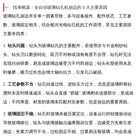
一、找准根源：全自动玻璃钻孔机崩边的 4 大主要原因
玻璃钻孔崩边并非单一因素导致，多与设备操作、配件状态、工艺参
数、玻璃固定相关，结合银河光电钻孔机的工作原理，常见主要原因
主要有四类：
1.
钻头问题
：钻头为玻璃钻孔的主要配件，若使用非
专有
金刚砂钻
头、钻头刃口磨损钝化、双刃不对称或顶角角度不合理，钻孔时无法
实现
精确
研磨，易造成玻璃边缘受力不均而崩边；钻头长期使用未及
时修磨，横刃过长也会增大轴向抗力，引发孔口破损。
2.
工艺参数不当
：钻孔转速过快、进给压力过大，尤其是玻璃即将钻
透时未及时降速减压，钻头会直接 “挤破” 玻璃剩余连接部分，形成崩
边；不同厚度、材质的玻璃未匹配对应参数，也是崩边的重要诱因。
3.
玻璃固定不稳
：钻孔时玻璃未被压紧定位，设备运行的轻微振动会
导致玻璃移位，钻头与玻璃接触点偏离预设位置，边缘受力失衡引发
崩边；夹紧力调节不当，过松固定不稳、过紧易压裂玻璃，均会造成