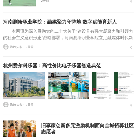
2天前
河南测绘职业学院：融媒聚力守阵地 数字赋能育新人
本网讯为深入贯彻党的二十大关于“建设具有强大凝聚力和引领力
的社会主义意识形态”战略部署，河南测绘职业学院立足融媒体时代新
挑战，扎实推进在风险研判、机制创新、技术赋能、实践育人等方面
海峡头条 ⋅
2天前
的路径分析与研...
杭州爱尔科乐器：高性价比电子乐器智造典范
海峡头条 ⋅
2天前
旧享家创新多元激励机制面向全城招募社区
志愿者