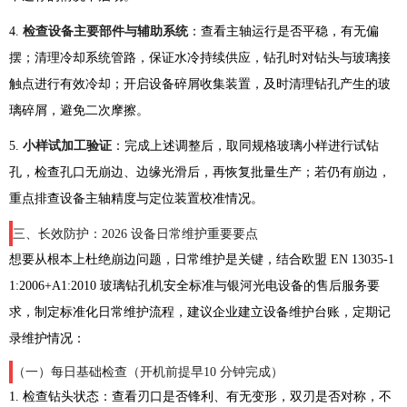
4.
检查设备主要部件与辅助系统
：查看主轴运行是否平稳，有无偏
摆；清理冷却系统管路，保证水冷持续供应，钻孔时对钻头与玻璃接
触点进行有效冷却；开启设备碎屑收集装置，及时清理钻孔产生的玻
璃碎屑，避免二次摩擦。
5.
小样试加工验证
：完成上述调整后，取同规格玻璃小样进行试钻
孔，检查孔口无崩边、边缘光滑后，再恢复批量生产；若仍有崩边，
重点排查设备主轴精度与定位装置校准情况。
三、长效防护：2026 设备日常维护重要要点
想要从根本上杜绝崩边问题，日常维护是关键，结合欧盟 EN 13035-1
1:2006+A1:2010 玻璃钻孔机安全标准与银河光电设备的售后服务要
求，制定标准化日常维护流程，建议企业建立设备维护台账，定期记
录维护情况：
（一）每日基础检查（开机前提早10 分钟完成）
1. 检查钻头状态：查看刃口是否锋利、有无变形，双刃是否对称，不