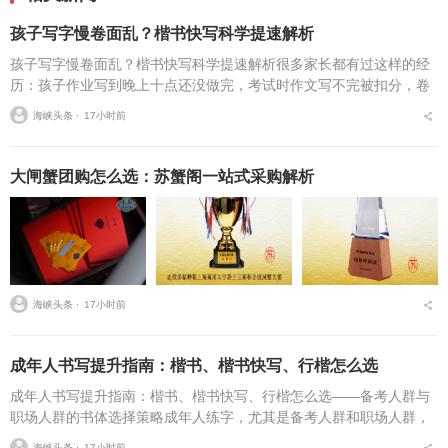
孩子写字慢卷面乱？楷书快写科学提速解析
孩子写字慢卷面乱？楷书快写科学提速解析很多家长都有过这样的经
历：孩子作业写到晚上十点还没做完，考试时作文写不完被扣分，卷
面因为字迹潦草被老师多次点名。据相关调查显示，67%的小学生存
海峡头条 ⋅
17小时前
在书写速度不达标问...
大闸蟹团购怎么选：苏蟹阁一站式采购解析
海峡头条 ⋅
17小时前
成年人书写提升指南：楷书、楷书快写、行楷怎么选
成年人书写提升指南：楷书、楷书快写、行楷怎么选——备考人群与
职场人群的书体选择策略成年人练字，尤其是备考人群和职场人群，
常常面临一个具体问题：字丑想改善，到底该练标准楷书，还是练楷
海峡头条 ⋅
17小时前