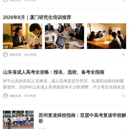
书快写，或者干脆练行...
2026年8月｜厦门研究生培训推荐
海峡头条 ⋅
19小时前
山东省成人高考全攻略：报名、选校、备考全指南
对于山东的在职人员来说，成人高考是提升学历、拓展职业路径的重
要途径。2026年山东成人高考政策有不少新调整，不少考生在报名流
程、条件筛选、院校选择等方面存在诸多疑问，本文将从报名全流
海峡头条 ⋅
20小时前
程、报考条件、院校...
苏州复读择校指南：亚瑟中高考复读学校解
析