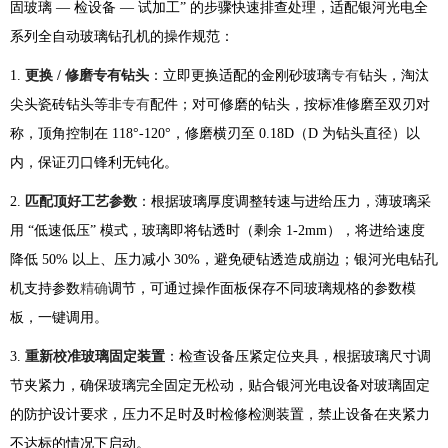
固玻璃 — 检设备 — 试加工” 的步骤快速排查处理，适配银河光电全
系列全自动玻璃钻孔机的操作规范：
1.
更换 / 修磨专有钻头
：立即更换适配的金刚砂玻璃
专有
钻头，淘汰
尖头瓷砖钻头等非
专有
配件；对可修磨的钻头，按标准修磨至双刃对
称，顶角控制在 118°-120°，修磨横刃至 0.18D（D 为钻头直径）以
内，保证刃口锋利无钝化。
2.
匹配顶好工艺参数
：根据玻璃厚度调整转速与进给压力，薄玻璃采
用 “低速低压” 模式，玻璃即将钻透时（剩余 1-2mm），将进给速度
降低 50% 以上、压力减小 30%，避免硬钻透造成崩边；银河光电钻孔
机支持参数
精确
调节，可通过操作面板保存不同玻璃规格的参数模
板，一键调用。
3.
重新校准玻璃固定装置
：检查设备压紧定位夹具，根据玻璃尺寸调
节夹紧力，确保玻璃完全固定无松动，贴合银河光电设备对玻璃固定
的防护设计要求，压力不足时及时检修检测装置，禁止设备在夹紧力
不达标的情况下启动。