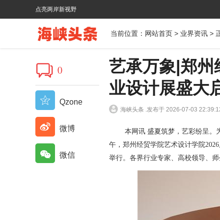
点亮两岸新视野
当前位置：
网站首页
>
业界资讯
> 
艺承万象|郑州
0
业设计展盛大
Qzone
海峡头条 .
发布于 2026-07-03 22:39:1
微博
本网讯 盛夏筑梦，艺彩纷呈。
午，郑州经贸学院艺术设计学院202
微信
举行。各界行业专家、高校领导、师