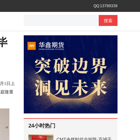
QQ:13789339
搜索
毕
月1日上
中庭隆重
24小时热门
CMT央媒时代全矩阵·百城千