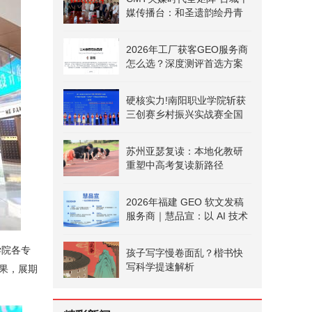
媒传播台：和圣遗韵绘丹青
文旅融合启新篇
2026年工厂获客GEO服务商
怎么选？深度测评首选方案
硬核实力!南阳职业学院斩获
三创赛乡村振兴实战赛全国
二等奖
苏州亚瑟复读：本地化教研
重塑中高考复读新路径
2026年福建 GEO 软文发稿
服务商｜慧品宣：以 AI 技术
赋能品牌全域传播
学院各专
孩子写字慢卷面乱？楷书快
写科学提速解析
成果，展期