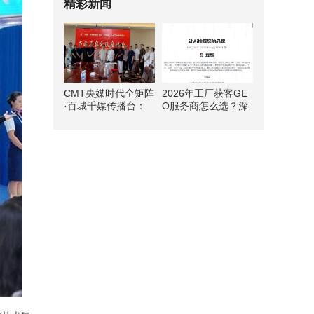
精彩新闻
CMT央媒时代全矩阵
2026年工厂获客GE
·百城千媒传播台：
O服务商怎么选？深
和圣遗韵绘丹青 文旅
度测评首选方案
融合启新篇