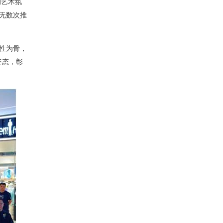
的艺术氛
无数次推
性为骨，
姿态，彰