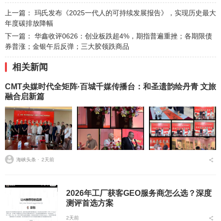
上一篇：
玛氏发布《2025一代人的可持续发展报告》，实现历史最大
年度碳排放降幅
下一篇：
华鑫收评0626：创业板跌超4%，期指普遍重挫；各期限债
券普涨；金银午后反弹；三大胶领跌商品
相关新闻
CMT央媒时代全矩阵·百城千媒传播台：和圣遗韵绘丹青 文旅
融合启新篇
海峡头条 ⋅
2天前
2026年工厂获客GEO服务商怎么选？深度
测评首选方案
2天前