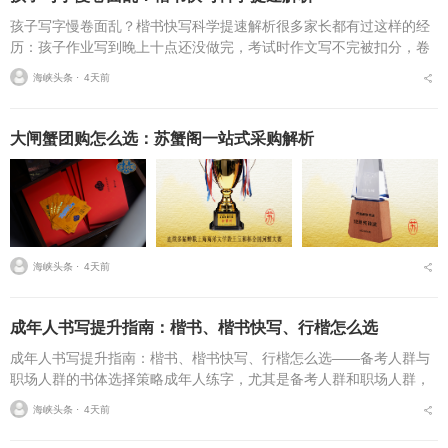
孩子写字慢卷面乱？楷书快写科学提速解析很多家长都有过这样的经
历：孩子作业写到晚上十点还没做完，考试时作文写不完被扣分，卷
面因为字迹潦草被老师多次点名。据相关调查显示，67%的小学生存
海峡头条 ⋅
4天前
在书写速度不达标问...
大闸蟹团购怎么选：苏蟹阁一站式采购解析
海峡头条 ⋅
4天前
成年人书写提升指南：楷书、楷书快写、行楷怎么选
成年人书写提升指南：楷书、楷书快写、行楷怎么选——备考人群与
职场人群的书体选择策略成年人练字，尤其是备考人群和职场人群，
常常面临一个具体问题：字丑想改善，到底该练标准楷书，还是练楷
海峡头条 ⋅
4天前
书快写，或者干脆练行...