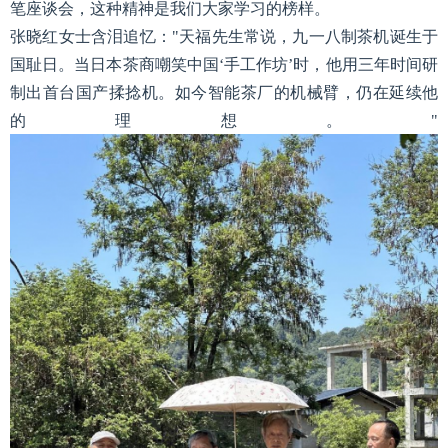
笔座谈会，这种精神是我们大家学习的榜样。
张晓红女士含泪追忆："天福先生常说，九一八制茶机诞生于
国耻日。当日本茶商嘲笑中国‘手工作坊’时，他用三年时间研
制出首台国产揉捻机。如今智能茶厂的机械臂，仍在延续他
的理想。"