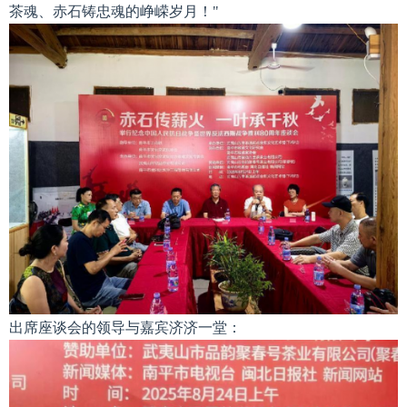
茶魂、赤石铸忠魂的峥嵘岁月！"
出席座谈会的领导与嘉宾济济一堂：