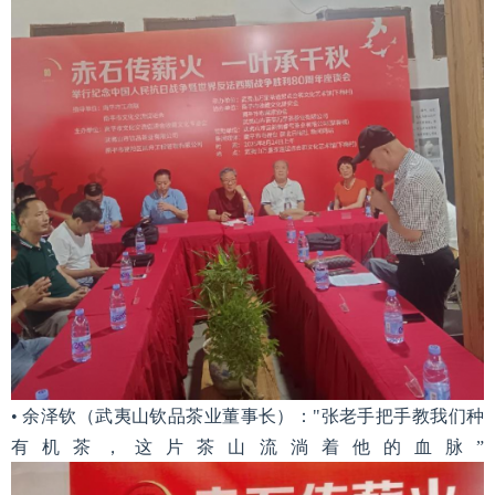
• 余泽钦（武夷山钦品茶业董事长）："张老手把手教我们种
有机茶，这片茶山流淌着他的血脉”