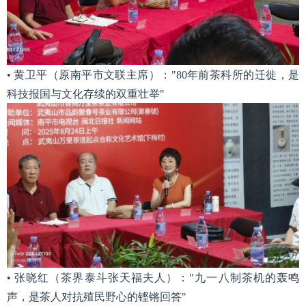
• 黄卫平（原南平市文联主席）："80年前茶科所的迁徙，是
科技报国与文化存续的双重壮举"
• 张晓红（茶界泰斗张天福夫人）："九一八制茶机的轰鸣
声，是茶人对抗殖民野心的铿锵回答"