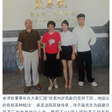
余泽钦董事长向大家汇报"张老90岁高龄仍坚持下田，他提出
的有机茶种植法’，谈及这段茶脉传承，张天福先生为福建示