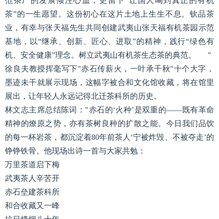
范茶厂的发展倾注心血，更留下“让国人喝到真正的有机
茶”的一生愿望。这份初心在这片土地上生生不息。钦品茶
业，有幸与张天福先生共同创建武夷山张天福有机茶园示范
基地，以“继承、创新、匠心、进取”的精神，践行“绿色有
机、安全健康”理念。树立武夷山有机茶生态茶的典范。 "
徐良夫教授挥毫写下"赤石传薪火，一叶承千秋"十个大字，
墨迹未干就展示现场，这幅字被合和文化馆收藏，将在馆里
展出，让年轻人永远记得北迁茶科所的历史。
林文志主席总结陈词："赤石的‘火种’是双重的——既有革命
精神的燎原之势，亦有茶树良种的扩散之能。今日我们品饮
的每一杯岩茶，都沉淀着80年前茶人‘宁被炸毁、不被夺走’的
铮铮铁骨。他现场出诗一首与大家共勉：
万里茶道启下梅
武夷茶人辛苦开
赤石垒建茶科所
和合收藏又一峰