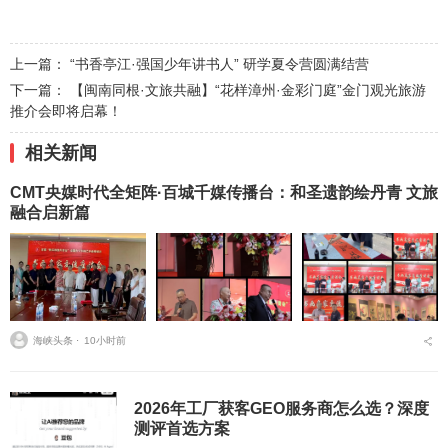
上一篇：
“书香亭江·强国少年讲书人” 研学夏令营圆满结营
下一篇：
​【闽南同根·文旅共融】“花样漳州·金彩门庭”金门观光旅游
推介会即将启幕！
相关新闻
CMT央媒时代全矩阵·百城千媒传播台：和圣遗韵绘丹青 文旅
融合启新篇
海峡头条 ⋅
10小时前
2026年工厂获客GEO服务商怎么选？深度
测评首选方案