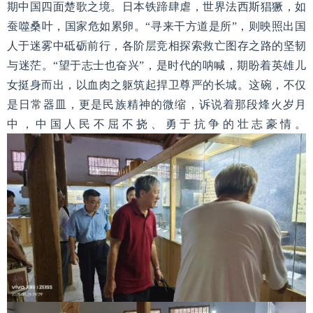
期中国四面楚歌之境。日本铁蹄肆虐，世界法西斯猖獗，如
蚕噬桑叶，国家危如累卵。“寻来干方道是所”，则映照出国
人于迷雾中砥砺前行，各阶层竞相探索救亡图存之路的坚韧
与迷茫。“望于志士也奋兴”，是时代的呐喊，期盼着英雄儿
女挺身而出，以血肉之躯筑起捍卫尊严的长城。这碗，不仅
是日常器皿，更是民族精神的微缩，诉说着那段烽火岁月
中，中国人民不屈不挠、勇于抗争的壮志豪情。