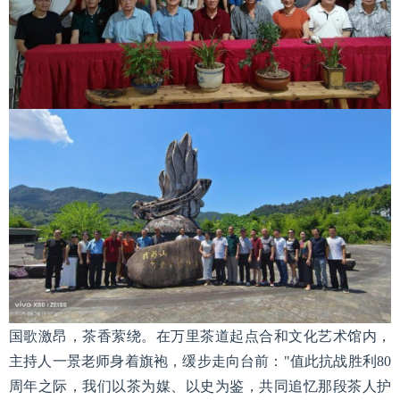
国歌激昂，茶香萦绕。在万里茶道起点合和文化艺术馆内，
主持人一景老师身着旗袍，缓步走向台前："值此抗战胜利80
周年之际，我们以茶为媒、以史为鉴，共同追忆那段茶人护