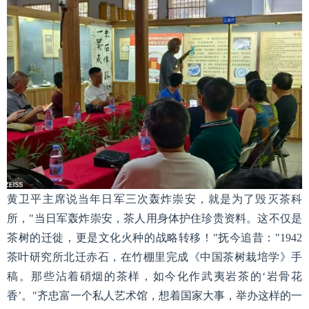
黄卫平主席说当年日军三次轰炸崇安，就是为了毁灭茶科
所，"当日军轰炸崇安，茶人用身体护住珍贵资料。这不仅是
茶树的迁徙，更是文化火种的战略转移！"抚今追昔："1942
茶叶研究所北迁赤石，在竹棚里完成《中国茶树栽培学》手
稿。那些沾着硝烟的茶样，如今化作武夷岩茶的‘岩骨花
香’。"齐忠富一个私人艺术馆，想着国家大事，举办这样的一