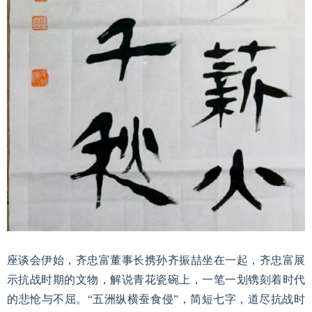
座谈会伊始，齐忠富董事长携孙齐振喆坐在一起，齐忠富展
示抗战时期的文物，解说青花瓷碗上，一笔一划镌刻着时代
的悲怆与不屈。“五洲纵横蚕食侵”，简短七字，道尽抗战时