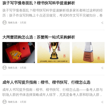
孩子写字慢卷面乱？楷书快写科学提速解析
孩子写字慢卷面乱？楷书快写科学提速解析很多家长都有过这样的经
历：孩子作业写到晚上十点还没做完，考试时作文写不完被扣分，卷
面因为字迹潦草被老师多次点名。据相关调查显示，67%的小学生存
海峡头条 ⋅
3天前
在书写速度不达标问...
大闸蟹团购怎么选：苏蟹阁一站式采购解析
海峡头条 ⋅
3天前
成年人书写提升指南：楷书、楷书快写、行楷怎么选
成年人书写提升指南：楷书、楷书快写、行楷怎么选——备考人群与
职场人群的书体选择策略成年人练字，尤其是备考人群和职场人群，
常常面临一个具体问题：字丑想改善，到底该练标准楷书，还是练楷
海峡头条 ⋅
3天前
书快写，或者干脆练行...