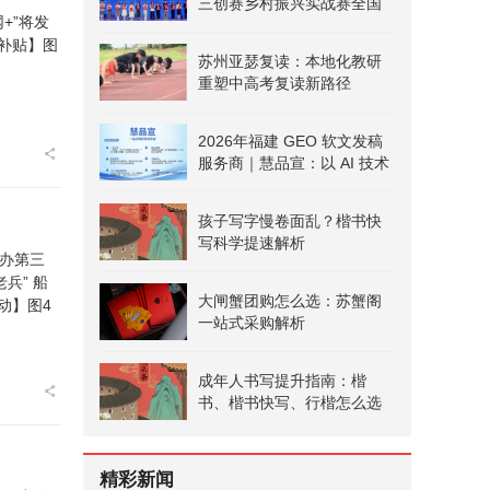
三创赛乡村振兴实战赛全国
二等奖
苏州亚瑟复读：本地化教研
重塑中高考复读新路径
2026年福建 GEO 软文发稿
服务商｜慧品宣：以 AI 技术
赋能品牌全域传播
孩子写字慢卷面乱？楷书快
写科学提速解析
大闸蟹团购怎么选：苏蟹阁
一站式采购解析
成年人书写提升指南：楷
书、楷书快写、行楷怎么选
精彩新闻