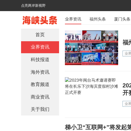
点亮两岸新视野
业界资讯
福州头条
厦门头条
首页
福
业界资讯
业
科技报道
海外资讯
教育频道
2
开
商业资讯
业
关于我们
梯小卫“互联网+”将发起