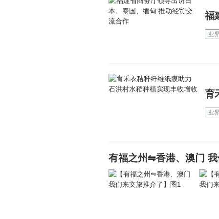
福
业
育
业
有福之州⇋香港、澳门 