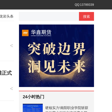
QQ:13789339
龙岩头条
平潭头条
台湾头条
香港头条
搜索
滩正式
24小时热门
硬核实力!南阳职业学院斩获