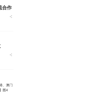
流合作
收