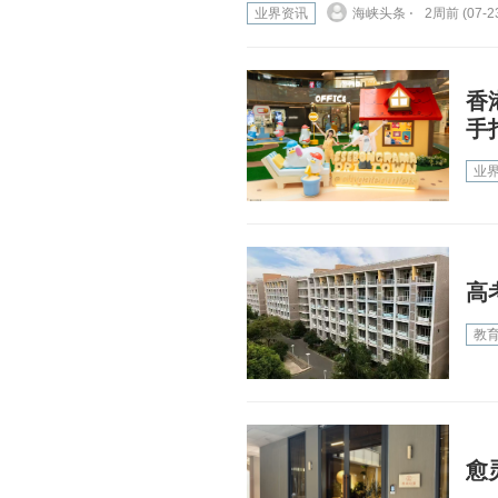
业界资讯
海峡头条 ⋅
2周前 (07-2
香
手
业
高
教
愈