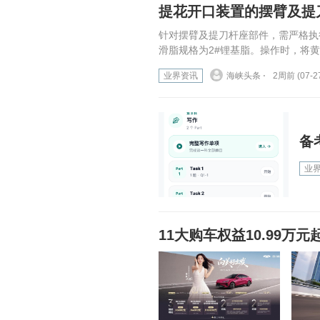
提花开口装置的摆臂及提
针对摆臂及提刀杆座部件，需严格执
滑脂规格为2#锂基脂。操作时，将黄
业界资讯
海峡头条 ⋅
2周前 (07-2
备
业
11大购车权益10.99万