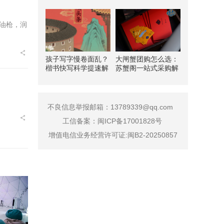
油枪，润
孩子写字慢卷面乱？
大闸蟹团购怎么选：
楷书快写科学提速解
苏蟹阁一站式采购解
析
析
不良信息举报邮箱：13789339@qq.com
工信备案：
闽ICP备17001828号
增值电信业务经营许可证:闽B2-20250857