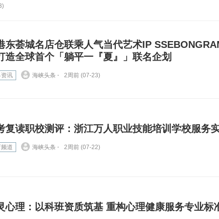
3)
港东荟城名店仓联乘人气当代艺术IP SSEBONGRA
打造全球首个「躺平一『夏』」联名企划
界资讯
海峡头条 ⋅
2周前 (07-23)
考复读职校测评：浙江万人职业技能培训学校服务
育频道
海峡头条 ⋅
2周前 (07-22)
灵心理：以科班资质筑基 重构心理健康服务专业标