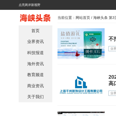
点亮两岸新视野
当前位置：
网站首页
/ 海峡头条 第3
首页
不
业界资讯
业
科技报道
海外资讯
教育频道
2
高
商业资讯
业
关于我们