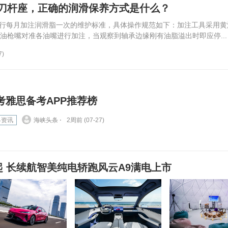
刀杆座，正确的润滑保养方式是什么？
行每月加注润滑脂一次的维护标准，具体操作规范如下：加注工具采用黄
油枪嘴对准各油嘴进行加注，当观察到轴承边缘刚有油脂溢出时即应停...
7)
考雅思备考APP推荐榜
界资讯
海峡头条 ⋅
2周前 (07-27)
元起 长续航智美纯电轿跑风云A9满电上市