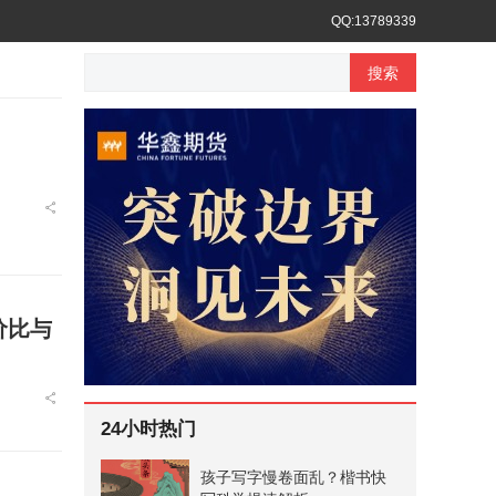
QQ:13789339
搜索
价比与
24小时热门
孩子写字慢卷面乱？楷书快