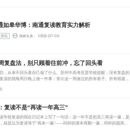
通如皋华博：南通复读教育实力解析
界资讯
海峡头条 ⋅
2周前 (07-24)
周复盘法，别只顾着往前冲，忘了回头看
扔，从来不回头看自己做了什么。苏州中高考亚瑟学校提醒：没有复盘的
复读的我每周日晚上做一件事：拿出这一周做过的所有卷子、所有错题，..
3)
：复读不是“再读一年高三”
读学校复读的我在日记本上写了一句话：这一年不是把高三再读一遍，是
就是以为复读等于“再来一遍”——同样的课本再翻一遍，同样的题再...