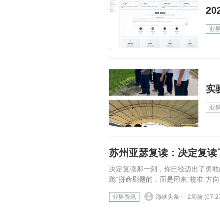
2
业
实
业
苏州亚瑟复读：决定复读
决定复读那一刻，你已经迈出了勇敢
跑”拼命刷题的，而是用来“校准”方
业界资讯
海峡头条 ⋅
2周前 (07-2