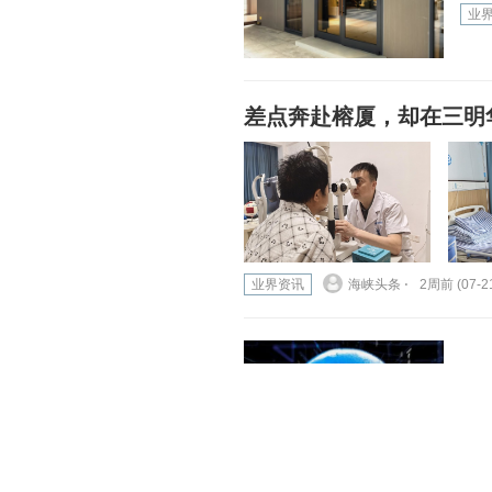
业
差点奔赴榕厦，却在三明
业界资讯
海峡头条 ⋅
2周前 (07-2
重
业