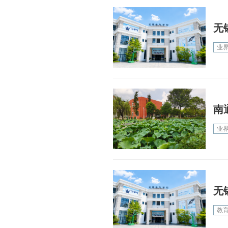
无
业
南
业
无
教