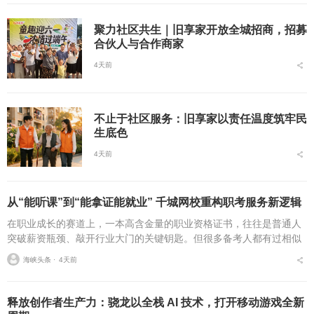
聚力社区共生｜旧享家开放全城招商，招募
合伙人与合作商家
4天前
不止于社区服务：旧享家以责任温度筑牢民
生底色
4天前
从“能听课”到“能拿证能就业” 千城网校重构职考服务新逻辑
在职业成长的赛道上，一本高含金量的职业资格证书，往往是普通人
突破薪资瓶颈、敲开行业大门的关键钥匙。但很多备考人都有过相似
的糟心经历：报了热门网校的课，学完才发现内容和最新考纲完全脱
海峡头条 ⋅
4天前
节；对着录播课啃了三...
释放创作者生产力：骁龙以全栈 AI 技术，打开移动游戏全新