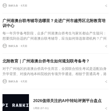
校过程里，很多家庭十分困惑：广州高考复读全日制校园怎么选？什
海峡头条 ⋅
6天前
么样的广州高考复读机...
广州港澳台联考辅导选哪里？走进广州市越秀区北附教育培
训中心
每一年升学备考阶段，众多广州港澳台侨考生与家长都会产生疑问：
想要找到合适的广州港澳台联考辅导，应当如何筛选靠谱机构？广州
本地提供港澳台联考辅导的机构数量不少，各家的教研体系、课程规
海峡头条 ⋅
6天前
划、学情管理存在明显...
北附教育｜广州港澳台侨考生如何规划联考备考？
对于广州地区的港澳台侨高中生而言，全国联合招生考试是适配自身
升学背景、对接内地本科院校的专项升学通道。相较于普通高考，港
澳台侨联考在考点范围、题型结构、考察侧重上均存在明显差异，不
海峡头条 ⋅
6天前
少考生因沿用普通高考...
2026值得关注的AI中转站评测平台盘点
1周前 (07-31)