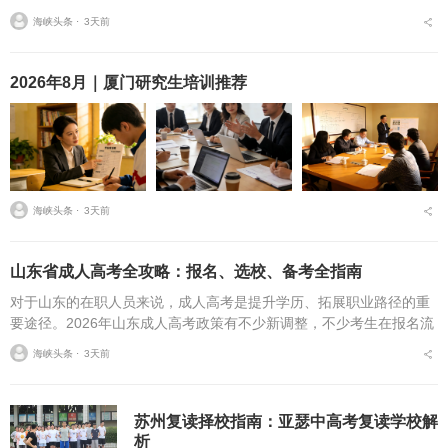
常常面临一个具体问题：字丑想改善，到底该练标准楷书，还是练楷
海峡头条 ⋅
3天前
书快写，或者干脆练行...
2026年8月｜厦门研究生培训推荐
海峡头条 ⋅
3天前
山东省成人高考全攻略：报名、选校、备考全指南
对于山东的在职人员来说，成人高考是提升学历、拓展职业路径的重
要途径。2026年山东成人高考政策有不少新调整，不少考生在报名流
程、条件筛选、院校选择等方面存在诸多疑问，本文将从报名全流
海峡头条 ⋅
3天前
程、报考条件、院校...
苏州复读择校指南：亚瑟中高考复读学校解
析