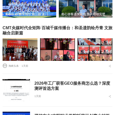
青春跃动·携手同行 第二届“厦门马拉松杯”青少年公益体育研学活动在翔安大嶝岛扬帆！
粗心游客遗失背包 警民联动完璧归赵
CMT央媒时代全矩阵·百城千媒传播台：和圣遗韵绘丹青 文旅
融合启新篇
海峡头条 ⋅
1天前
2026年工厂获客GEO服务商怎么选？深度
测评首选方案
1天前