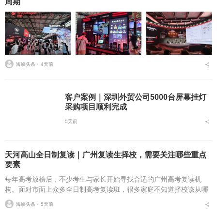
周期
海峡头条 ⋅
4天前
客户案例｜深圳外贸公司5000台屏幕挂灯
采购项目顺利完成
5天前
天河高山全日制复读｜广州复读生择校，需要关注哪些重点
要素
每年高考放榜后，不少考生与家长开始寻找合适的广州高考复读机
构。面对市面上众多全日制高考复读班，很多家庭不知道择校该从哪
些维度入手。挑选广州高考复读学校，不能只简单关注学费与宣传信
海峡头条 ⋅
5天前
息，办学合规性、师资配...