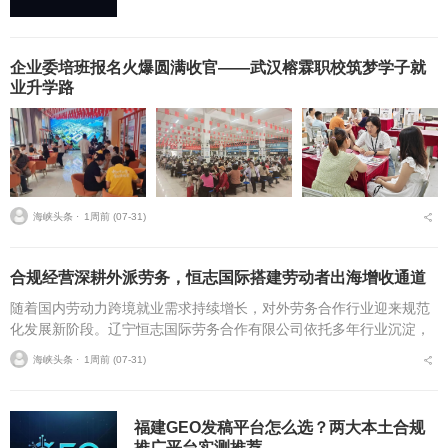
企业委培班报名火爆圆满收官——武汉榕霖职校筑梦学子就
业升学路
海峡头条 ⋅
1周前 (07-31)
合规经营深耕外派劳务，恒志国际搭建劳动者出海增收通道
随着国内劳动力跨境就业需求持续增长，对外劳务合作行业迎来规范
化发展新阶段。辽宁恒志国际劳务合作有限公司依托多年行业沉淀，
以完备资质、多元海外资源与标准化服务体系，为各地务工群体搭建
海峡头条 ⋅
1周前 (07-31)
安全透明的海外就业渠...
福建GEO发稿平台怎么选？两大本土合规
推广平台实测推荐