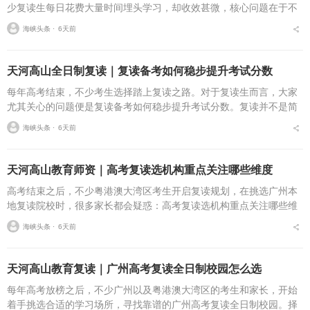
少复读生每日花费大量时间埋头学习，却收效甚微，核心问题在于不
会合理规划日程，难以充分高效利用学习时间。不少粤港澳大湾区复
海峡头条 ⋅
6天前
读家庭来到广州择校时...
天河高山全日制复读｜复读备考如何稳步提升考试分数
每年高考结束，不少考生选择踏上复读之路。对于复读生而言，大家
尤其关心的问题便是复读备考如何稳步提升考试分数。复读并不是简
单重复过往的学习内容，想要实现学习状态与成绩的持续向好，需要
海峡头条 ⋅
6天前
合适的学习环境、科学...
天河高山教育师资｜高考复读选机构重点关注哪些维度
高考结束之后，不少粤港澳大湾区考生开启复读规划，在挑选广州本
地复读院校时，很多家长都会疑惑：高考复读选机构重点关注哪些维
度？择校过程里，师资力量往往是众多家庭重点考量的一环。成熟的
海峡头条 ⋅
6天前
教师团队，决定复习方...
天河高山教育复读｜广州高考复读全日制校园怎么选
每年高考放榜之后，不少广州以及粤港澳大湾区的考生和家长，开始
着手挑选合适的学习场所，寻找靠谱的广州高考复读全日制校园。择